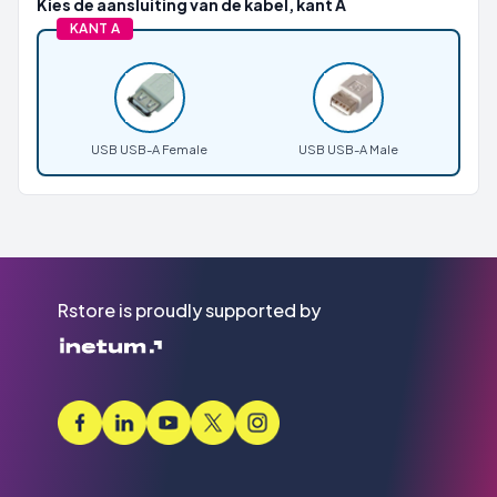
Kies de aansluiting van de kabel, kant A
KANT A
USB USB-A Female
USB USB-A Male
Rstore is proudly supported by