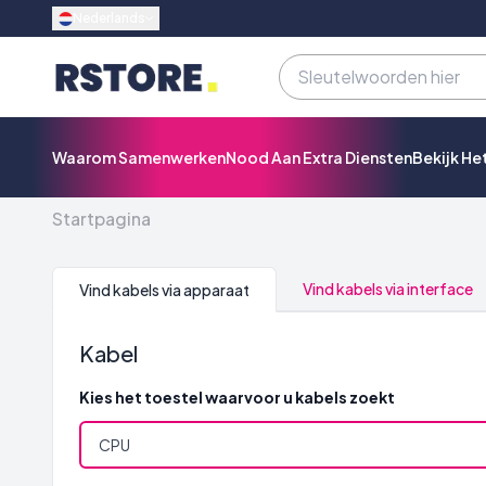
Nederlands
Waarom Samenwerken
Nood Aan Extra Diensten
Bekijk He
Startpagina
Vind kabels via interface
Vind kabels via apparaat
Kabel
Kies het toestel waarvoor u kabels zoekt