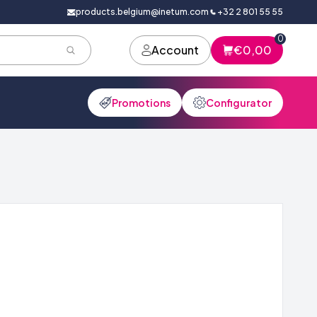
products.belgium@inetum.com
+32 2 801 55 55
0
Account
€0,00
Promotions
Configurator