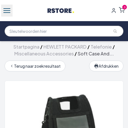
0
Startpagina
/
HEWLETT PACKARD
/
Telefonie
/
Miscellaneous Accessories
/
Soft Case And...
Terug naar zoekresultaat
Afdrukken