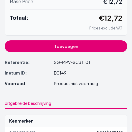
€12,72
Base Price:
€12,72
Totaal:
Prices exclude VAT
Toevoegen
Referentie:
SG-MPV-SC31-01
Inetum ID:
EC149
Voorraad
Product niet voorradig
Uitgebreide beschrijving
Kenmerken
Type product
Beschermtas