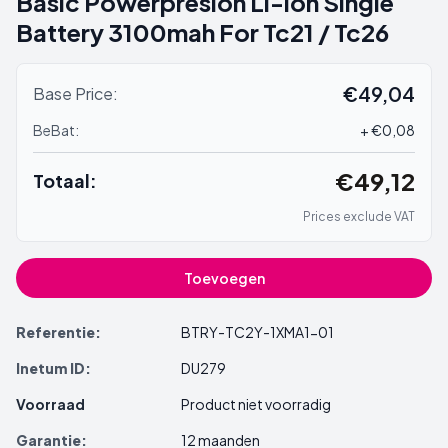
Basic Powerpresion Li-ion Single
Battery 3100mah For Tc21 / Tc26
€49,04
Base Price:
BeBat:
+ €0,08
€49,12
Totaal:
Prices exclude VAT
Toevoegen
Referentie:
BTRY-TC2Y-1XMA1-01
Inetum ID:
DU279
Voorraad
Product niet voorradig
Garantie:
12 maanden