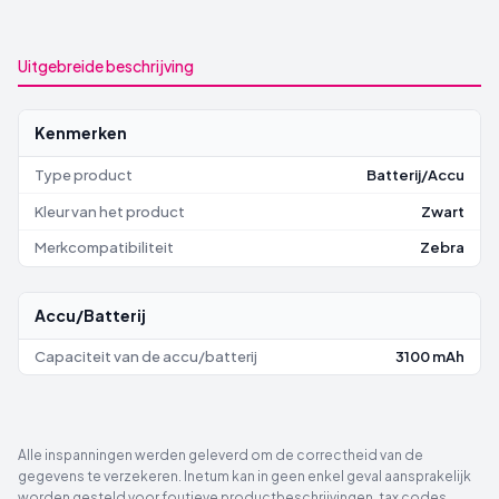
Uitgebreide beschrijving
Kenmerken
Type product
Batterij/Accu
Kleur van het product
Zwart
Merkcompatibiliteit
Zebra
Accu/Batterij
Capaciteit van de accu/batterij
3100 mAh
Alle inspanningen werden geleverd om de correctheid van de
gegevens te verzekeren. Inetum kan in geen enkel geval aansprakelijk
worden gesteld voor foutieve productbeschrijvingen, tax codes