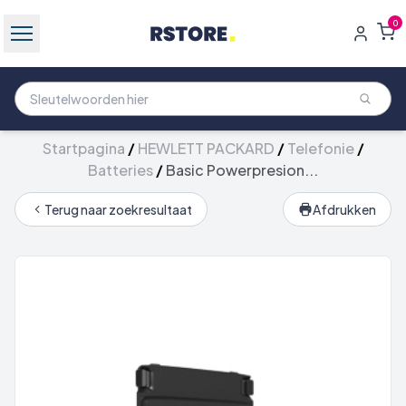
0
Startpagina
/
HEWLETT PACKARD
/
Telefonie
/
Batteries
/
Basic Powerpresion...
Terug naar zoekresultaat
Afdrukken