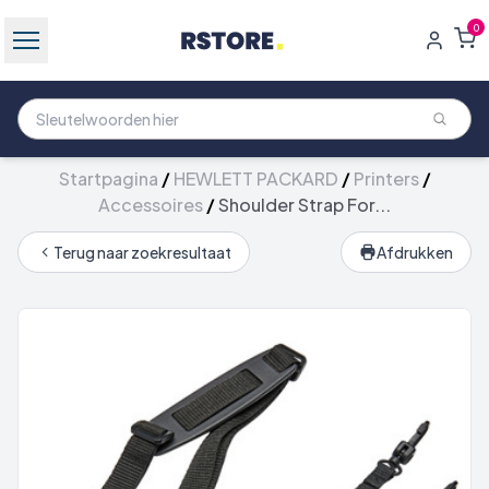
0
Startpagina
/
HEWLETT PACKARD
/
Printers
/
Accessoires
/
Shoulder Strap For...
Terug naar zoekresultaat
Afdrukken