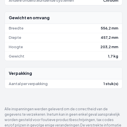
Andere ondersteundende systemen
Chroom
Gewicht en omvang
Breedte
556,2 mm
Diepte
457,2 mm
Hoogte
203,2 mm
Gewicht
1,7 kg
Verpakking
Aantal per verpakking
1 stuk(s)
Alle inspanningen werden geleverd om de correctheid van de
gegevens te verzekeren. Inetum kan in geen enkel geval aansprakelijk
worden gesteld voor foutieve productbeschrijvingen, tax codes
en/of prijzen in gevolge enige veranderingen.De verstrekte informatie