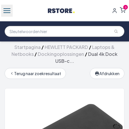
0
Startpagina
/
HEWLETT PACKARD
/
Laptops &
Netbooks
/
Dockingoplossingen
/
Dual 4k Dock
USB-c...
Terug naar zoekresultaat
Afdrukken