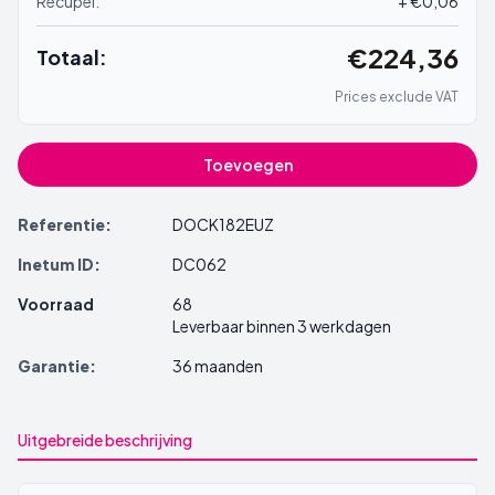
Recupel:
+ €0,06
€224,36
Totaal:
Prices exclude VAT
Toevoegen
Referentie:
DOCK182EUZ
Inetum ID:
DC062
Voorraad
68
Leverbaar binnen 3 werkdagen
Garantie:
36 maanden
Uitgebreide beschrijving