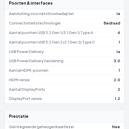
Poorten & interfaces
Aansluiting voor netstroomadapter
Ja
Connectiviteitstechnologie
Bedraad
Aantal poorten USB 3.2 Gen 1 (3.1 Gen 1) Type A
4
Aantal poorten USB 3.2 Gen 2 (3.1 Gen 2) Type C
1
USB Power Delivery
Ja
USB Power Delivery herziening
3.0
Aantal HDMI-poorten
1
HDMI versie
2.0
Aantal DisplayPorts
2
DisplayPort versie
1.2
Prestatie
Geïntegreerde geheugenkaartlezer
Nee