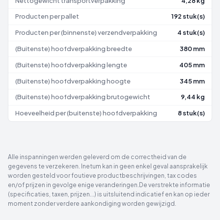
Nettogewicht transportverpakking
4,28 kg
Producten per pallet
192 stuk(s)
Producten per (binnenste) verzendverpakking
4 stuk(s)
(Buitenste) hoofdverpakking breedte
380 mm
(Buitenste) hoofdverpakking lengte
405 mm
(Buitenste) hoofdverpakking hoogte
345 mm
(Buitenste) hoofdverpakking brutogewicht
9,44 kg
Hoeveelheid per (buitenste) hoofdverpakking
8 stuk(s)
Alle inspanningen werden geleverd om de correctheid van de
gegevens te verzekeren. Inetum kan in geen enkel geval aansprakelijk
worden gesteld voor foutieve productbeschrijvingen, tax codes
en/of prijzen in gevolge enige veranderingen.De verstrekte informatie
(specificaties, taxen, prijzen...) is uitsluitend indicatief en kan op ieder
moment zonder verdere aankondiging worden gewijzigd.