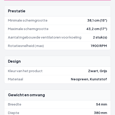
Prestatie
Minimale schermgrootte
38,1 cm (15")
Maximale schermgrootte
43,2 cm (17")
Aantal ingebouwde ventilatoren voor koeling
2 stuk(s)
Rotatiesnelheid ( max)
1900 RPM
Design
Kleur van het product
Zwart, Grijs
Materiaal
Neopreen, Kunststof
Gewicht en omvang
Breedte
54 mm
Diepte
380 mm