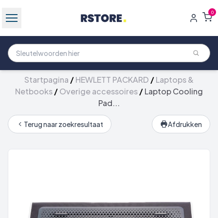
0
Startpagina
/
HEWLETT PACKARD
/
Laptops &
Netbooks
/
Overige accessoires
/
Laptop Cooling
Pad...
Terug naar zoekresultaat
Afdrukken