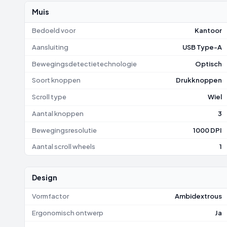
Muis
Bedoeld voor
Kantoor
Aansluiting
USB Type-A
Bewegingsdetectietechnologie
Optisch
Soort knoppen
Drukknoppen
Scroll type
Wiel
Aantal knoppen
3
Bewegingsresolutie
1000 DPI
Aantal scroll wheels
1
Design
Vormfactor
Ambidextrous
Ergonomisch ontwerp
Ja