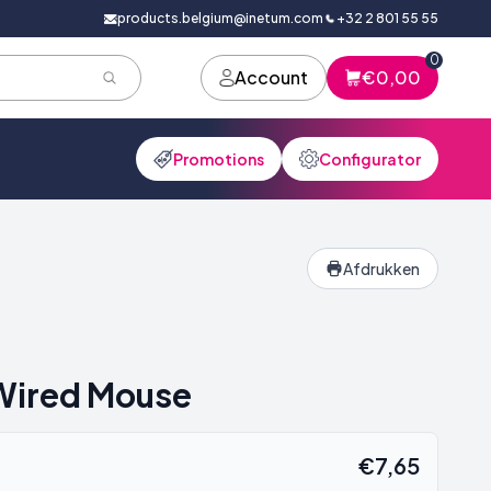
products.belgium@inetum.com
+32 2 801 55 55
0
Account
€0,00
Promotions
Configurator
Afdrukken
Wired Mouse
€7,65