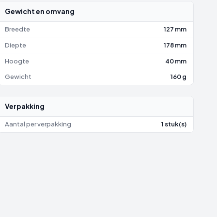
Gewicht en omvang
Breedte
127 mm
Diepte
178 mm
Hoogte
40 mm
Gewicht
160 g
Verpakking
Aantal per verpakking
1 stuk(s)