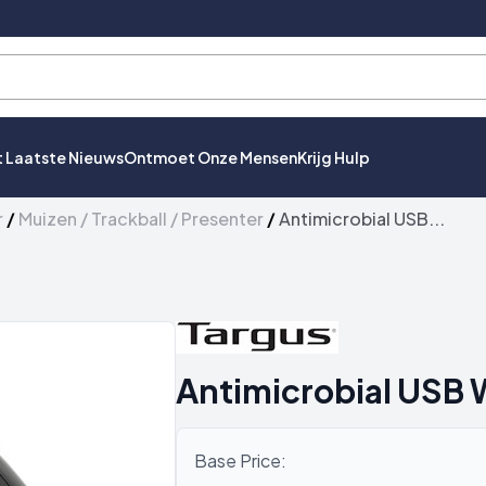
t Laatste Nieuws
Ontmoet Onze Mensen
Krijg Hulp
r
/
Muizen / Trackball / Presenter
/
Antimicrobial USB...
Antimicrobial USB 
Base Price: