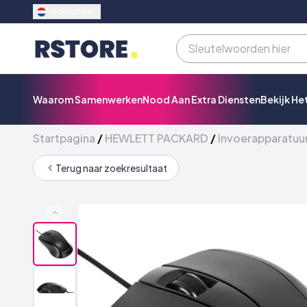
Nederlands
Waarom Samenwerken
Nood Aan Extra Diensten
Bekijk He
Startpagina
/
HEWLETT PACKARD
/
Invoerapparatuu
Terug naar zoekresultaat