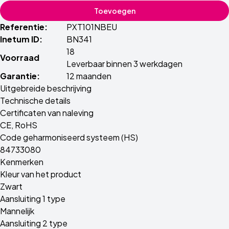
Toevoegen
Referentie:
PXT101NBEU
Inetum ID:
BN341
18
Voorraad
Leverbaar binnen 3 werkdagen
Garantie:
12 maanden
Uitgebreide beschrijving
Technische details
Certificaten van naleving
CE, RoHS
Code geharmoniseerd systeem (HS)
84733080
Kenmerken
Kleur van het product
Zwart
Aansluiting 1 type
Mannelijk
Aansluiting 2 type