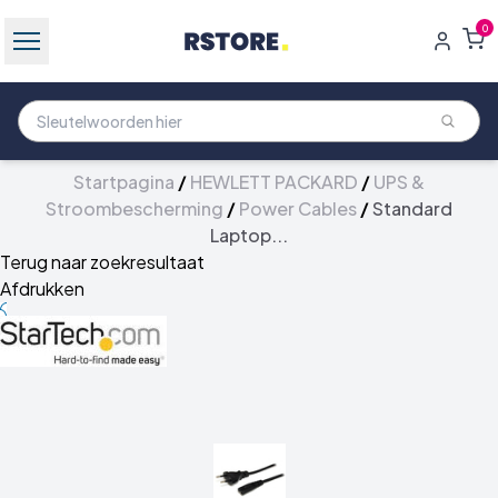
0
Startpagina
/
HEWLETT PACKARD
/
UPS &
Stroombescherming
/
Power Cables
/
Standard
Laptop...
Terug naar zoekresultaat
Afdrukken