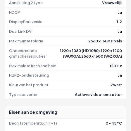
Aansluiting 2 type
Vrouwelijk
HDCP
Ja
DisplayPort versie
1.2
Dual Link DVI
Ja
Maximum resolutie
2560 x 1600 Pixels
Ondersteunde
1920 x 1080 (HD 1080),1920 x 1200
grafische resoluties
(WUXGA),2560 x 1600 (WQXGA)
Maximale refresh snelheid
120 Hz
HBR2-ondersteuning
Ja
Kleur van het product
Zwart
Type converter
Actieve video-omzetter
Eisen aan de omgeving
Bedrijfstemperatuur (T-T)
0 - 45 °C