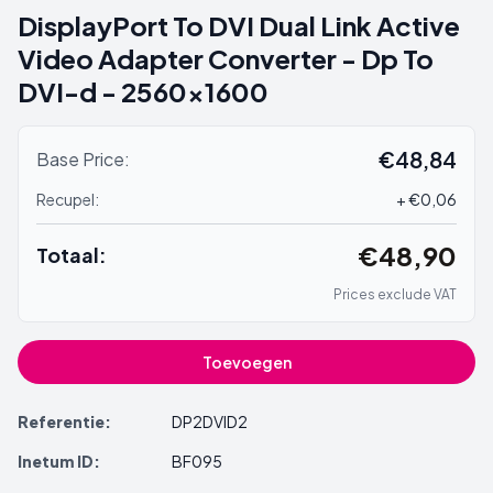
DisplayPort To DVI Dual Link Active
Video Adapter Converter - Dp To
DVI-d - 2560x1600
€48,84
Base Price:
Recupel:
+ €0,06
€48,90
Totaal:
Prices exclude VAT
Toevoegen
Referentie:
DP2DVID2
Inetum ID:
BF095