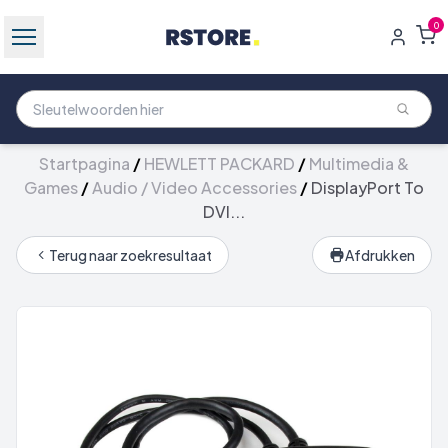
0
Startpagina
/
HEWLETT PACKARD
/
Multimedia &
Games
/
Audio / Video Accessories
/
DisplayPort To
DVI...
Terug naar zoekresultaat
Afdrukken