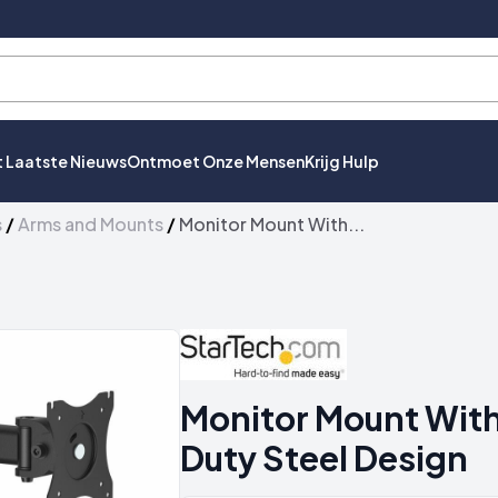
t Laatste Nieuws
Ontmoet Onze Mensen
Krijg Hulp
s
/
Arms and Mounts
/
Monitor Mount With...
Monitor Mount With
Duty Steel Design