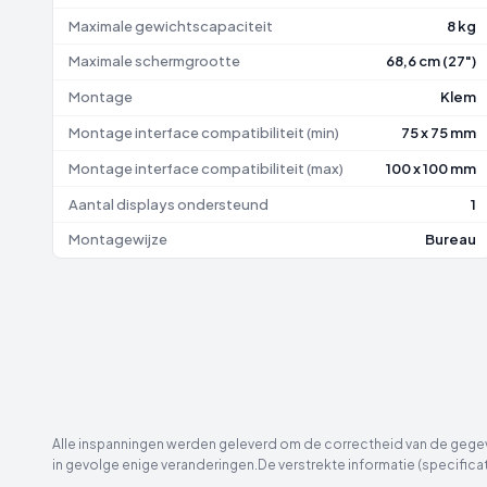
Maximale gewichtscapaciteit
8 kg
Maximale schermgrootte
68,6 cm (27")
Montage
Klem
Montage interface compatibiliteit (min)
75 x 75 mm
Montage interface compatibiliteit (max)
100 x 100 mm
Aantal displays ondersteund
1
Montagewijze
Bureau
Alle inspanningen werden geleverd om de correctheid van de gegeve
in gevolge enige veranderingen.De verstrekte informatie (specificat