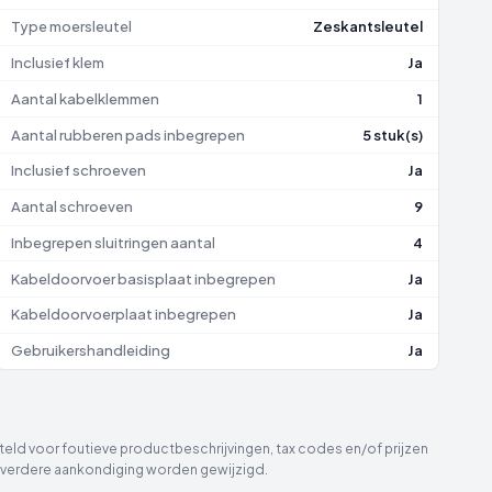
Type moersleutel
Zeskantsleutel
Inclusief klem
Ja
Aantal kabelklemmen
1
Aantal rubberen pads inbegrepen
5 stuk(s)
Inclusief schroeven
Ja
Aantal schroeven
9
Inbegrepen sluitringen aantal
4
Kabeldoorvoer basisplaat inbegrepen
Ja
Kabeldoorvoerplaat inbegrepen
Ja
Gebruikershandleiding
Ja
eld voor foutieve productbeschrijvingen, tax codes en/of prijzen
der verdere aankondiging worden gewijzigd.