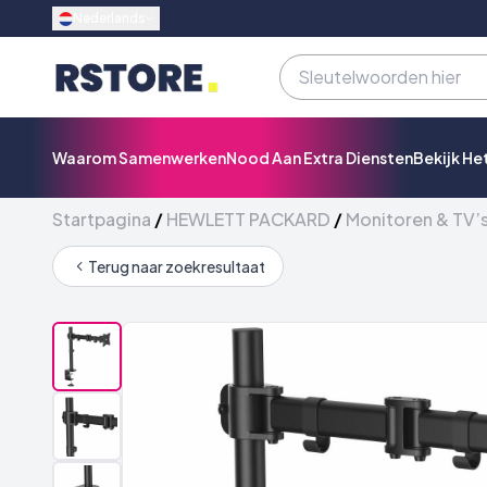
Nederlands
Waarom Samenwerken
Nood Aan Extra Diensten
Bekijk He
Startpagina
/
HEWLETT PACKARD
/
Monitoren & TV’
Terug naar zoekresultaat