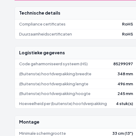
Technische details
Compliance certificates
RoHS
Duurzaamheidscertificaten
RoHS
Logistieke gegevens
Code geharmoniseerd systeem (HS)
85299097
(Buitenste) hoofdverpakking breedte
348 mm
(Buitenste) hoofdverpakking lengte
496 mm
(Buitenste) hoofdverpakking hoogte
245 mm
Hoeveelheid per (buitenste) hoofdverpakking
4 stuk(s)
Montage
Minimale schermgrootte
33 cm (13")