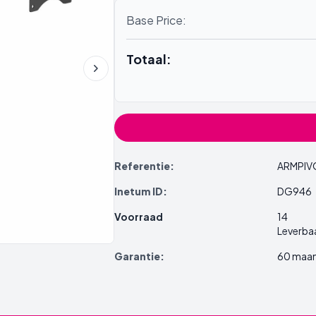
Base Price:
Totaal:
Referentie:
ARMPIV
Inetum ID:
DG946
Voorraad
14
Leverba
Garantie:
60 maa