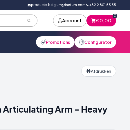
products.belgium@inetum.com
+32 2 801 55 55
0
Account
€0,00
Promotions
Configurator
Afdrukken
 Articulating Arm - Heavy