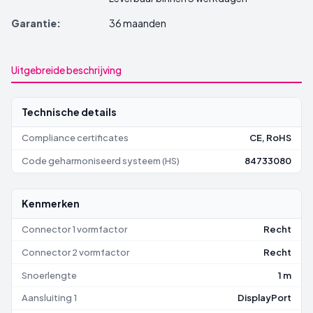
Garantie:
36 maanden
Uitgebreide beschrijving
Technische details
Compliance certificates
CE, RoHS
Code geharmoniseerd systeem (HS)
84733080
Kenmerken
Connector 1 vormfactor
Recht
Connector 2 vormfactor
Recht
Snoerlengte
1 m
Aansluiting 1
DisplayPort