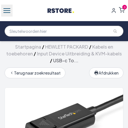
0
Startpagina
/
HEWLETT PACKARD
/
Kabels en
toebehoren
/
Input Device Uitbreiding & KVM-kabels
/
USB-c To...
Terug naar zoekresultaat
Afdrukken