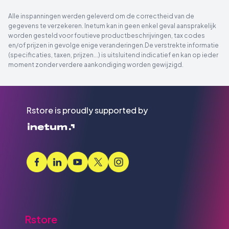
Alle inspanningen werden geleverd om de correctheid van de
gegevens te verzekeren. Inetum kan in geen enkel geval aansprakelijk
worden gesteld voor foutieve productbeschrijvingen, tax codes
en/of prijzen in gevolge enige veranderingen.De verstrekte informatie
(specificaties, taxen, prijzen...) is uitsluitend indicatief en kan op ieder
moment zonder verdere aankondiging worden gewijzigd.
Rstore is proudly supported by
Rstore