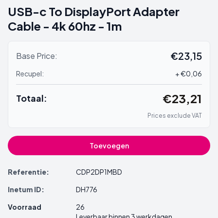
USB-c To DisplayPort Adapter
Cable - 4k 60hz - 1m
€23,15
Base Price:
Recupel:
+ €0,06
€23,21
Totaal:
Prices exclude VAT
Toevoegen
Referentie:
CDP2DP1MBD
Inetum ID:
DH776
Voorraad
26
Leverbaar binnen 3 werkdagen