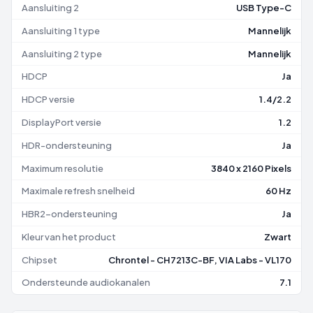
Aansluiting 2
USB Type-C
Aansluiting 1 type
Mannelijk
Aansluiting 2 type
Mannelijk
HDCP
Ja
HDCP versie
1.4/2.2
DisplayPort versie
1.2
HDR-ondersteuning
Ja
Maximum resolutie
3840 x 2160 Pixels
Maximale refresh snelheid
60 Hz
HBR2-ondersteuning
Ja
Kleur van het product
Zwart
Chipset
Chrontel - CH7213C-BF, VIA Labs - VL170
Ondersteunde audiokanalen
7.1