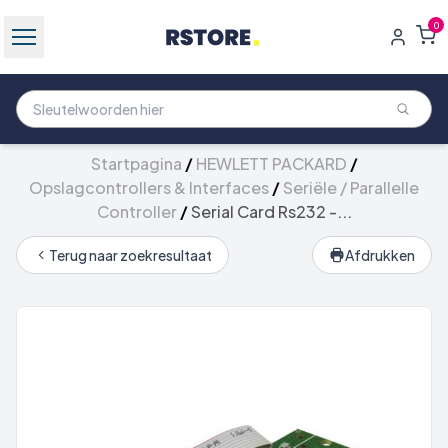
0
Startpagina
/
HEWLETT PACKARD
/
Opslagcontrollers & Interfaces
/
Seriële / Parallelle
Controller
/
Serial Card Rs232 -...
Terug naar zoekresultaat
Afdrukken