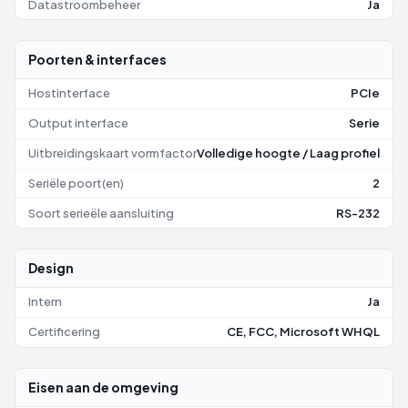
Datastroombeheer
Ja
Poorten & interfaces
Hostinterface
PCIe
Output interface
Serie
Uitbreidingskaart vormfactor
Volledige hoogte / Laag profiel
Seriële poort(en)
2
Soort serieële aansluiting
RS-232
Design
Intern
Ja
Certificering
CE, FCC, Microsoft WHQL
Eisen aan de omgeving