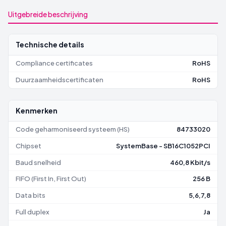
Uitgebreide beschrijving
Technische details
Compliance certificates
RoHS
Duurzaamheidscertificaten
RoHS
Kenmerken
Code geharmoniseerd systeem (HS)
84733020
Chipset
SystemBase - SB16C1052PCI
Baud snelheid
460,8 Kbit/s
FIFO (First In, First Out)
256 B
Data bits
5,6,7,8
Full duplex
Ja