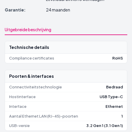
Garantie:
24 maanden
Uitgebreide beschrijving
Technische details
Compliance certificates
RoHS
Poorten & interfaces
Connectiviteitstechnologie
Bedraad
Hostinterface
USB Type-C
Interface
Ethernet
Aantal Ethernet LAN (RJ-45)-poorten
1
USB-versie
3.2 Gen 1 (3.1 Gen 1)