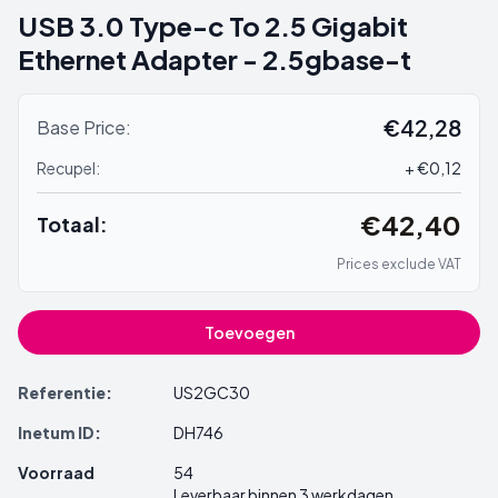
USB 3.0 Type-c To 2.5 Gigabit
Ethernet Adapter - 2.5gbase-t
€42,28
Base Price:
Recupel:
+ €0,12
€42,40
Totaal:
Prices exclude VAT
Toevoegen
Referentie:
US2GC30
Inetum ID:
DH746
Voorraad
54
Leverbaar binnen 3 werkdagen