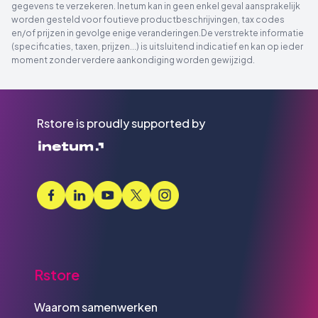
gegevens te verzekeren. Inetum kan in geen enkel geval aansprakelijk
worden gesteld voor foutieve productbeschrijvingen, tax codes
en/of prijzen in gevolge enige veranderingen.De verstrekte informatie
(specificaties, taxen, prijzen...) is uitsluitend indicatief en kan op ieder
moment zonder verdere aankondiging worden gewijzigd.
Rstore is proudly supported by
Rstore
Waarom samenwerken