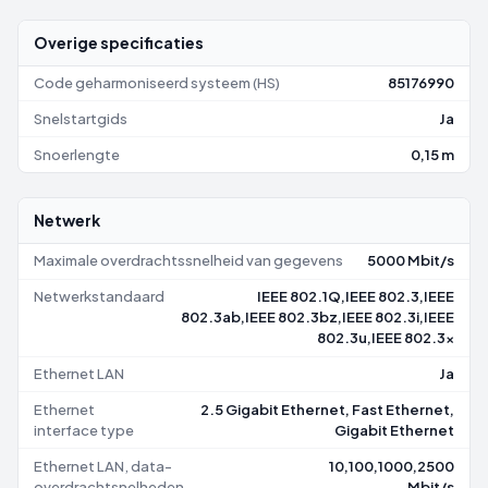
Overige specificaties
Code geharmoniseerd systeem (HS)
85176990
Snelstartgids
Ja
Snoerlengte
0,15 m
Netwerk
Maximale overdrachtssnelheid van gegevens
5000 Mbit/s
Netwerkstandaard
IEEE 802.1Q,IEEE 802.3,IEEE
802.3ab,IEEE 802.3bz,IEEE 802.3i,IEEE
802.3u,IEEE 802.3x
Ethernet LAN
Ja
Ethernet
2.5 Gigabit Ethernet, Fast Ethernet,
interface type
Gigabit Ethernet
Ethernet LAN, data-
10,100,1000,2500
overdrachtsnelheden
Mbit/s