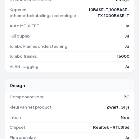
Koperen
10BASE-T,100BASE-
ethernetbekabelingstechnologie
TX,1000BASE-T
Auto MDIX IEEE
Ja
Full duplex
Ja
Jumbo Frames ondersteuning
Ja
Jumbo frames
16000
VLAN-tagging
Ja
Design
Component voor
PC
Kleur van het product
Zwart, Grijs
Intern
Nee
Chipset
Realtek - RTL8156
Plug and play
Ja