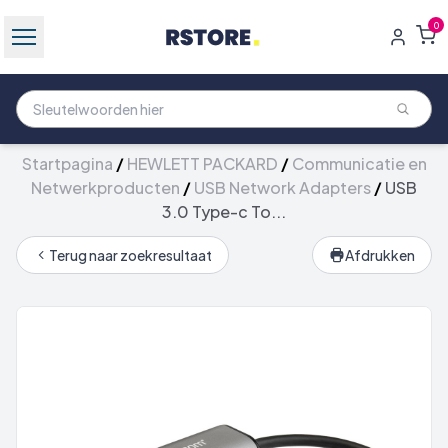
0
Startpagina
/
HEWLETT PACKARD
/
Communicatie en
Netwerkproducten
/
USB Network Adapters
/
USB
3.0 Type-c To...
Terug naar zoekresultaat
Afdrukken