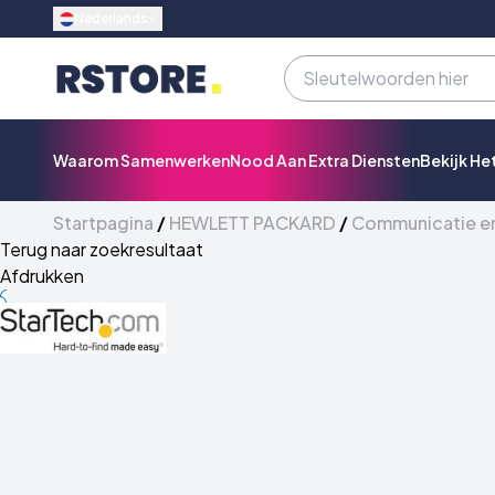
Nederlands
Waarom Samenwerken
Nood Aan Extra Diensten
Bekijk He
Startpagina
/
HEWLETT PACKARD
/
Communicatie e
Terug naar zoekresultaat
Afdrukken