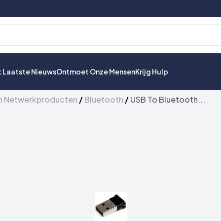
t Laatste Nieuws
Ontmoet Onze Mensen
Krijg Hulp
n Netwerkproducten
/
Bluetooth
/
USB To Bluetooth...