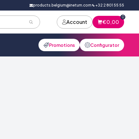
products.belgium@inetum.com
+32 2 801 55 55
0
Account
€0,00
Promotions
Configurator