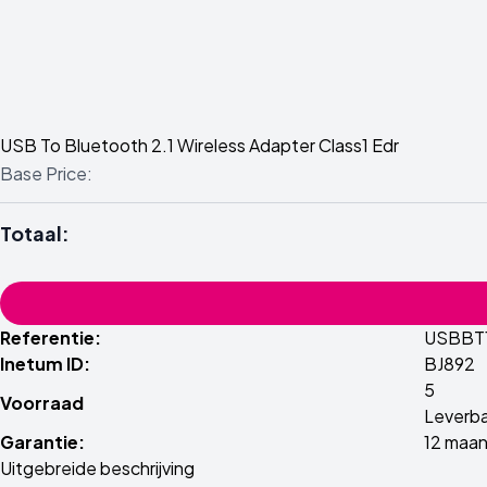
USB To Bluetooth 2.1 Wireless Adapter Class1 Edr
Base Price:
Totaal:
Referentie:
USBBT
Inetum ID:
BJ892
5
Voorraad
Leverba
Garantie:
12 maa
Uitgebreide beschrijving