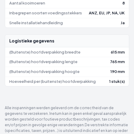
Aantal kooimoeren
8
Inbegrepen soorten voedingsstekkers
ANZ, EU, JP, NA, UK
Snelle installatiehandleiding
Ja
Logistieke gegevens
(Buitenste) hoofdverpakking breedte
615 mm
(Buitenste) hoofdverpakking lengte
765 mm
(Buitenste) hoofdverpakking hoogte
190 mm
Hoeveelheid per (buitenste) hoofdverpakking
1 stuk(s)
Alle inspanningen werden geleverd om de correctheid van de
gegevens te verzekeren. Inetum kan in geen enkel geval aansprakelijk
worden gesteld voor foutieve productbeschrijvingen, tax codes
en/of prijzen in gevolge enige veranderingen.De verstrekte informatie
(specificaties, taxen, prijzen...) is uitsluitend indicatief en kan op ieder