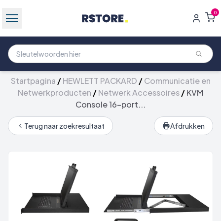
0
Startpagina
/
HEWLETT PACKARD
/
Communicatie en
Netwerkproducten
/
Netwerk Accessoires
/
KVM
Console 16-port...
Terug naar zoekresultaat
Afdrukken