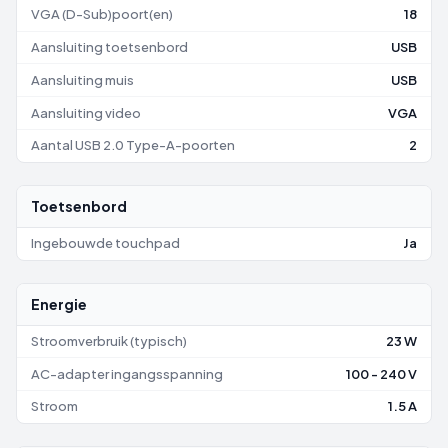
VGA (D-Sub)poort(en)
18
Aansluiting toetsenbord
USB
Aansluiting muis
USB
Aansluiting video
VGA
Aantal USB 2.0 Type-A-poorten
2
Toetsenbord
Ingebouwde touchpad
Ja
Energie
Stroomverbruik (typisch)
23 W
AC-adapter ingangsspanning
100 - 240 V
Stroom
1.5 A