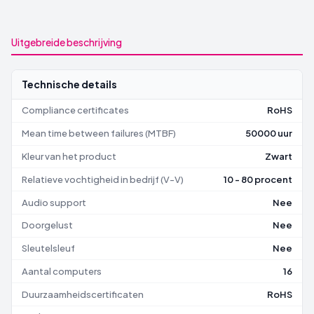
Uitgebreide beschrijving
Technische details
Compliance certificates
RoHS
Mean time between failures (MTBF)
50000 uur
Kleur van het product
Zwart
Relatieve vochtigheid in bedrijf (V-V)
10 - 80 procent
Audio support
Nee
Doorgelust
Nee
Sleutelsleuf
Nee
Aantal computers
16
Duurzaamheidscertificaten
RoHS