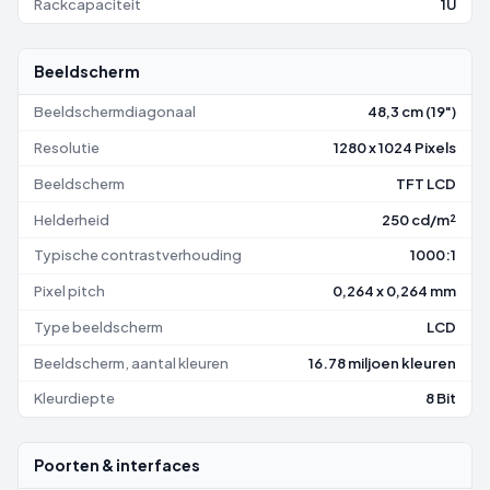
Rackcapaciteit
1U
Beeldscherm
Beeldschermdiagonaal
48,3 cm (19")
Resolutie
1280 x 1024 Pixels
Beeldscherm
TFT LCD
Helderheid
250 cd/m²
Typische contrastverhouding
1000:1
Pixel pitch
0,264 x 0,264 mm
Type beeldscherm
LCD
Beeldscherm, aantal kleuren
16.78 miljoen kleuren
Kleurdiepte
8 Bit
Poorten & interfaces