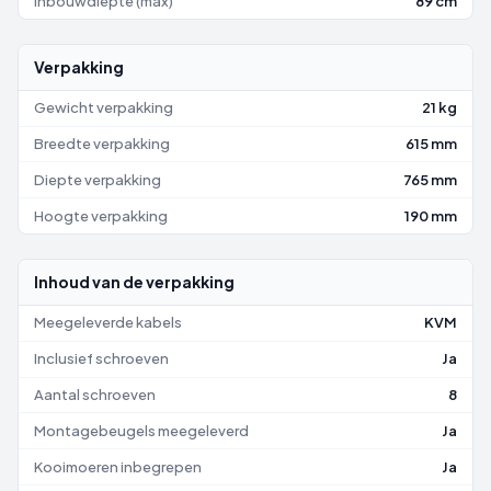
Inbouwdiepte (max)
89 cm
Verpakking
Gewicht verpakking
21 kg
Breedte verpakking
615 mm
Diepte verpakking
765 mm
Hoogte verpakking
190 mm
Inhoud van de verpakking
Meegeleverde kabels
KVM
Inclusief schroeven
Ja
Aantal schroeven
8
Montagebeugels meegeleverd
Ja
Kooimoeren inbegrepen
Ja