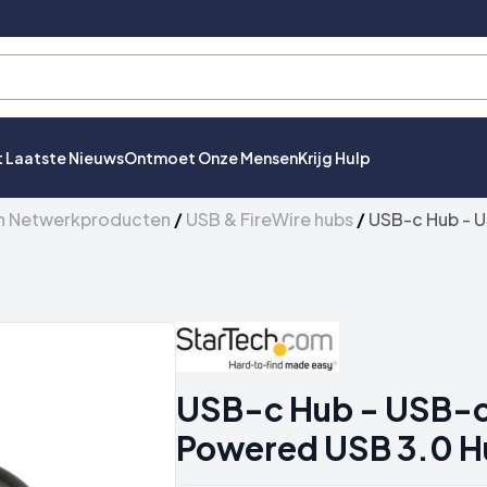
t Laatste Nieuws
Ontmoet Onze Mensen
Krijg Hulp
n Netwerkproducten
/
USB & FireWire hubs
/
USB-c Hub - U
USB-c Hub - USB-c 
Powered USB 3.0 H