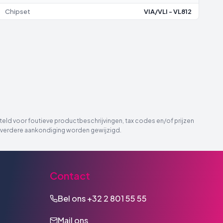
Chipset
VIA/VLI - VL812
eld voor foutieve productbeschrijvingen, tax codes en/of prijzen
der verdere aankondiging worden gewijzigd.
Contact
Bel ons
+32 2 801 55 55
Mail ons