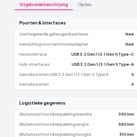
Uitgebreide beschrijving
Opties
Poorten & interfaces
Geïntegreerde geheugenkaartlezer
Nee
Aansluiting voor netstroomadapter
Nee
Hostinterface
USB 3.2 Gen 1 (3.1 Gen 1) Type-C
Hub-interfaces
USB 3.2 Gen 1 (3.1 Gen 1) Type-A
Aantal poorten USB 3.2 Gen 1 (3.1 Gen 1) Type A
4
Aantal poorten
4
Logistieke gegevens
(Buitenste) hoofdverpakking breedte
330 mm
(Buitenste) hoofdverpakking lengte
530 mm
(Buitenste) hoofdverpakking hoogte
310 mm