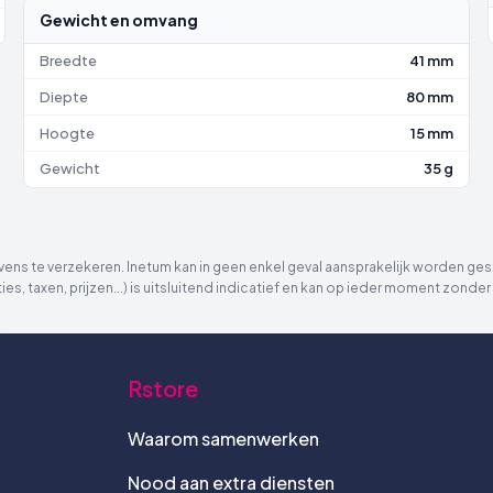
Gewicht en omvang
Breedte
41 mm
Diepte
80 mm
Hoogte
15 mm
Gewicht
35 g
ns te verzekeren. Inetum kan in geen enkel geval aansprakelijk worden gest
ies, taxen, prijzen...) is uitsluitend indicatief en kan op ieder moment zon
Rstore
Waarom samenwerken
Nood aan extra diensten