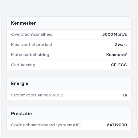
Kenmerken
Overdrachtssnelheid
5000 Mbit/s
Kleur van het product
Zwart
Materiaal behuizing
Kunststof
Certificering
CE, FCC
Energie
Stroomvoorziening via USB
Ja
Prestatie
Code geharmoniseerd systeem (HS)
84719000