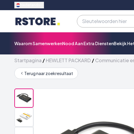
Nederlands
Waarom Samenwerken
Nood Aan Extra Diensten
Bekijk He
Startpagina
/
HEWLETT PACKARD
/
Communicatie e
Terug naar zoekresultaat