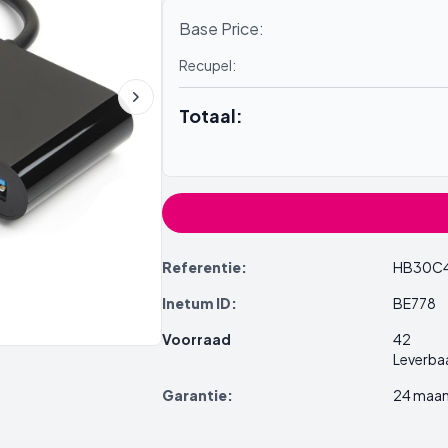
Base Price:
Recupel:
Totaal:
Referentie:
HB30C
Inetum ID:
BE778
Voorraad
42
Leverba
Garantie:
24 maa