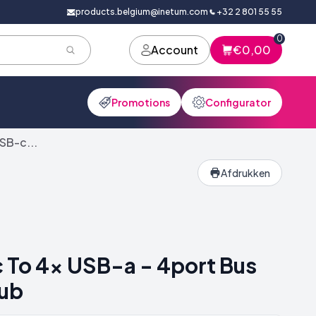
products.belgium@inetum.com
+32 2 801 55 55
0
Account
€0,00
Promotions
Configurator
SB-c...
Afdrukken
To 4x USB-a - 4port Bus
ub