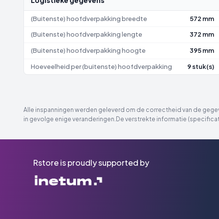
Logistieke gegevens
(Buitenste) hoofdverpakking breedte
572 mm
(Buitenste) hoofdverpakking lengte
372 mm
(Buitenste) hoofdverpakking hoogte
395 mm
Hoeveelheid per (buitenste) hoofdverpakking
9 stuk(s)
Alle inspanningen werden geleverd om de correctheid van de gegeve
in gevolge enige veranderingen.De verstrekte informatie (specificat
Rstore is proudly supported by