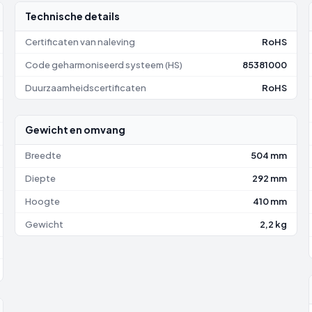
Technische details
Certificaten van naleving
RoHS
Code geharmoniseerd systeem (HS)
85381000
Duurzaamheidscertificaten
RoHS
Gewicht en omvang
Breedte
504 mm
Diepte
292 mm
Hoogte
410 mm
Gewicht
2,2 kg