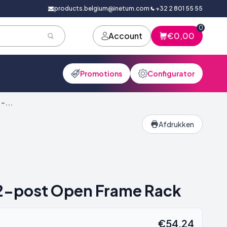
products.belgium@inetum.com
+32 2 801 55 55
0
Account
€0,00
Promotions
Configurator
-...
Afdrukken
 2-post Open Frame Rack
€54,24