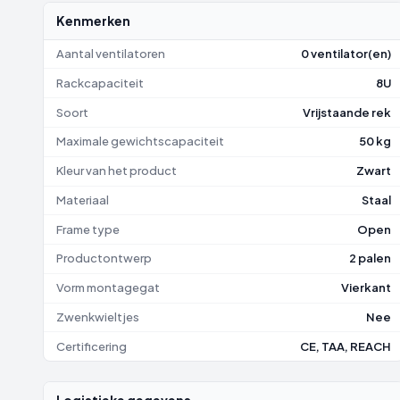
Kenmerken
Aantal ventilatoren
0 ventilator(en)
Rackcapaciteit
8U
Soort
Vrijstaande rek
Maximale gewichtscapaciteit
50 kg
Kleur van het product
Zwart
Materiaal
Staal
Frame type
Open
Productontwerp
2 palen
Vorm montagegat
Vierkant
Zwenkwieltjes
Nee
Certificering
CE, TAA, REACH