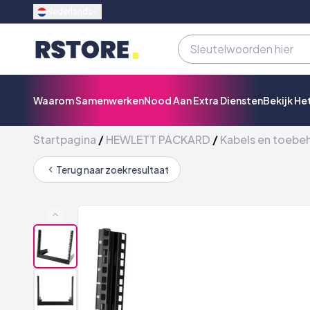
Nederlands
Waarom Samenwerken
Nood Aan Extra Diensten
Bekijk He
Startpagina
/
HEWLETT PACKARD
/
Kabels en toebe
Terug naar zoekresultaat