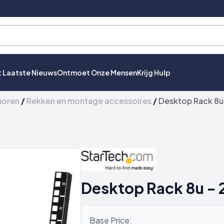
t Laatste Nieuws
Ontmoet Onze Mensen
Krijg Hulp
horen
/
Rekken en montage accessoires
/
Desktop Rack 8u 
Desktop Rack 8u -
Base Price: