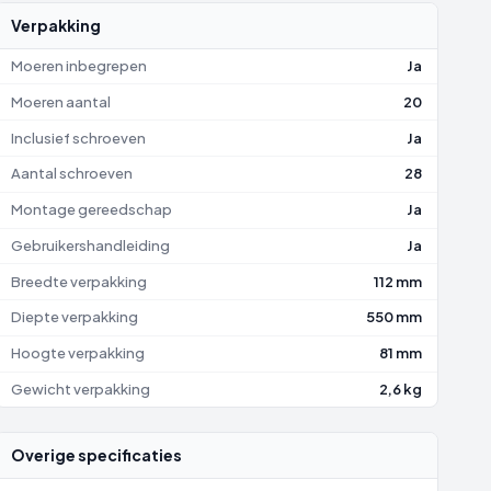
Verpakking
Moeren inbegrepen
Ja
Moeren aantal
20
Inclusief schroeven
Ja
Aantal schroeven
28
Montage gereedschap
Ja
Gebruikershandleiding
Ja
Breedte verpakking
112 mm
Diepte verpakking
550 mm
Hoogte verpakking
81 mm
Gewicht verpakking
2,6 kg
Overige specificaties