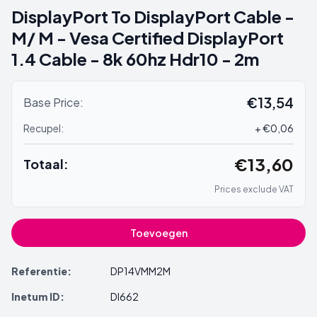
DisplayPort To DisplayPort Cable -
M/ M - Vesa Certified DisplayPort
1.4 Cable - 8k 60hz Hdr10 - 2m
€13,54
Base Price:
Recupel:
+ €0,06
€13,60
Totaal:
Prices exclude VAT
Toevoegen
Referentie:
DP14VMM2M
Inetum ID:
DI662