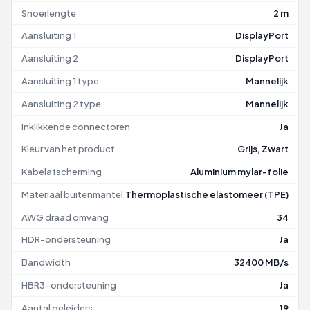
Snoerlengte
2 m
Aansluiting 1
DisplayPort
Aansluiting 2
DisplayPort
Aansluiting 1 type
Mannelijk
Aansluiting 2 type
Mannelijk
Inklikkende connectoren
Ja
Kleur van het product
Grijs, Zwart
Kabelafscherming
Aluminium mylar-folie
Materiaal buitenmantel
Thermoplastische elastomeer (TPE)
AWG draad omvang
34
HDR-ondersteuning
Ja
Bandwidth
32400 MB/s
HBR3-ondersteuning
Ja
Aantal geleiders
19