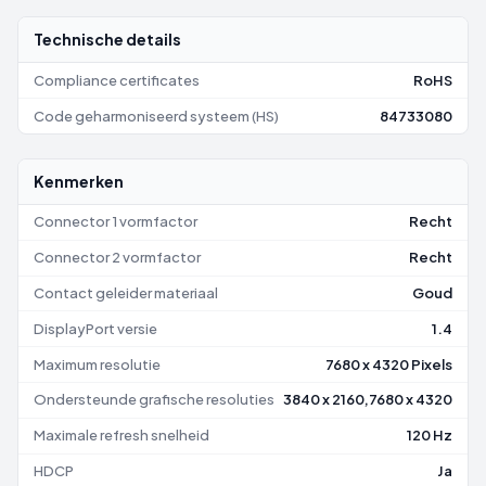
Technische details
Compliance certificates
RoHS
Code geharmoniseerd systeem (HS)
84733080
Kenmerken
Connector 1 vormfactor
Recht
Connector 2 vormfactor
Recht
Contact geleider materiaal
Goud
DisplayPort versie
1.4
Maximum resolutie
7680 x 4320 Pixels
Ondersteunde grafische resoluties
3840 x 2160,7680 x 4320
Maximale refresh snelheid
120 Hz
HDCP
Ja