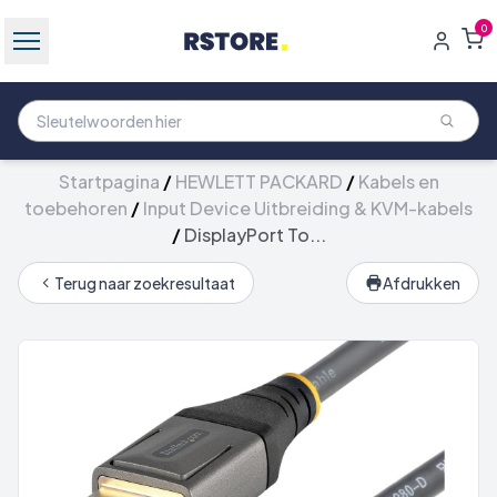
0
Startpagina
/
HEWLETT PACKARD
/
Kabels en
toebehoren
/
Input Device Uitbreiding & KVM-kabels
/
DisplayPort To...
Terug naar zoekresultaat
Afdrukken