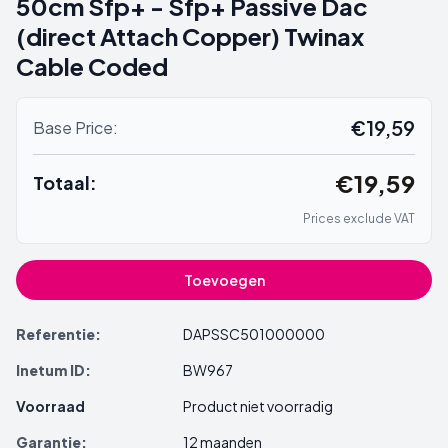
50cm Sfp+ - Sfp+ Passive Dac
(direct Attach Copper) Twinax
Cable Coded
€19,59
Base Price:
€19,59
Totaal:
Prices exclude VAT
Toevoegen
Referentie:
DAPSSC501000000
Inetum ID:
BW967
Voorraad
Product niet voorradig
Garantie:
12 maanden