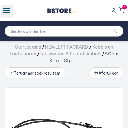
0
Startpagina
/
HEWLETT PACKARD
/
Kabels en
toebehoren
/
Netwerken Ethernet-kabels
/
50cm
Sfp+ - Sfp+...
Terug naar zoekresultaat
Afdrukken