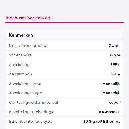
Uitgebreide beschrijving
Kenmerken
Kleur van het product
Zwart
Snoerlengte
0,5 m
Aansluiting 1
SFP+
Aansluiting 2
SFP+
Aansluiting 1 type
Mannelijk
Aansluiting 2 type
Mannelijk
Contact geleider materiaal
Koper
Bekabelingstechnologie
10GBase-T
Ethernet interface type
10 Gigabit Ethernet