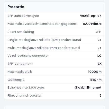
Prestatie
SFP transceiver type
Vezel-optiek
Maximale overdrachtssnelheid van gegevens
1000 Mbit/s
Soort aansluiting
SFP
Single-mode glasvezelkabel (SMF) ondersteund
Ja
Multi-mode glasvezelkabel (MMF) ondersteund
Ja
Vezel-optische connector
LC
SFP-zendernorm
LX
Maximaal bereik
10000 m
Golflengte
1310 nm
Ethernet interface type
Gigabit Ethernet
Fibre channel-poorten
2