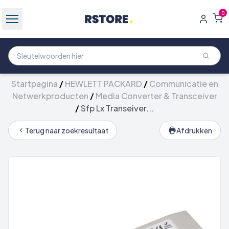
0
Startpagina
/
HEWLETT PACKARD
/
Communicatie en
Netwerkproducten
/
Media Converter & Transceiver
/
Sfp Lx Transeiver...
Terug naar zoekresultaat
Afdrukken