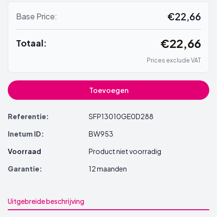
€22,66
Base Price:
€22,66
Totaal:
Prices exclude VAT
Toevoegen
Referentie:
SFP13010GE0D288
Inetum ID:
BW953
Voorraad
Product niet voorradig
Garantie:
12 maanden
Uitgebreide beschrijving