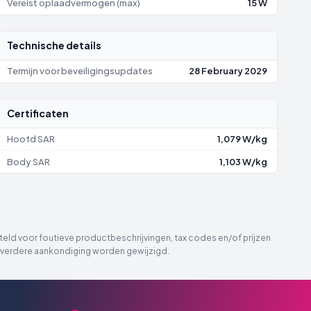
Vereist oplaadvermogen (max)
15 W
Technische details
Termijn voor beveiligingsupdates
28 February 2029
Certificaten
Hoofd SAR
1,079 W/kg
Body SAR
1,103 W/kg
eld voor foutieve productbeschrijvingen, tax codes en/of prijzen
der verdere aankondiging worden gewijzigd.