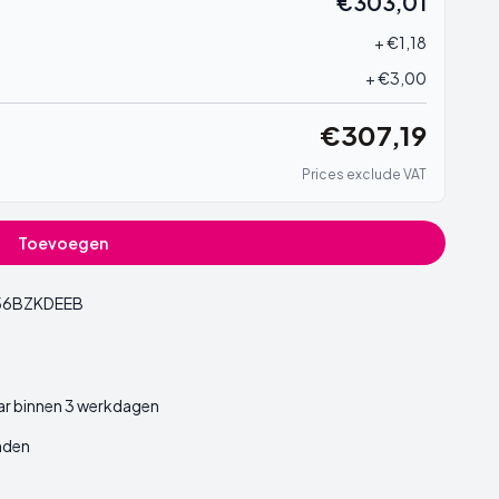
€303,01
+ €1,18
+ €3,00
€307,19
Prices exclude VAT
Toevoegen
56BZKDEEB
ar binnen 3 werkdagen
nden