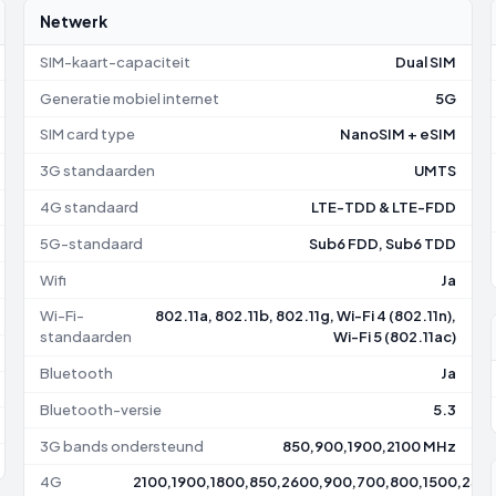
Netwerk
SIM-kaart-capaciteit
Dual SIM
Generatie mobiel internet
5G
SIM card type
NanoSIM + eSIM
3G standaarden
UMTS
4G standaard
LTE-TDD & LTE-FDD
5G-standaard
Sub6 FDD, Sub6 TDD
Wifi
Ja
Wi-Fi-
802.11a, 802.11b, 802.11g, Wi-Fi 4 (802.11n),
standaarden
Wi-Fi 5 (802.11ac)
Bluetooth
Ja
Bluetooth-versie
5.3
3G bands ondersteund
850,900,1900,2100 MHz
4G
2100,1900,1800,850,2600,900,700,800,1500,230