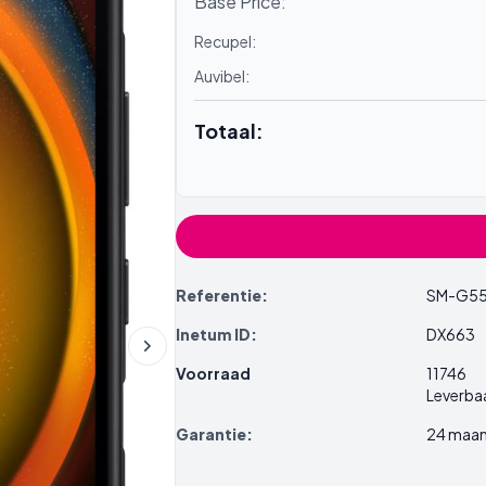
Base Price:
Recupel:
Auvibel:
Totaal:
Referentie:
SM-G5
Inetum ID:
DX663
Voorraad
11746
Leverba
Garantie:
24 maa