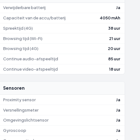
MHz
Verwijderbare batterij
Ja
Capaciteit van de accu/batterij
4050 mAh
0,3700,3500
MHz
Spreektijd (4G)
38 uur
Browsing tijd (Wi-Fi)
21 uur
Browsing tijd (4G)
20 uur
Continue audio-afspeeltijd
85 uur
Continue video-afspeeltijd
18 uur
Sensoren
Proximity sensor
Ja
Versnellingsmeter
Ja
Omgevingslichtsensor
Ja
Gyroscoop
Ja