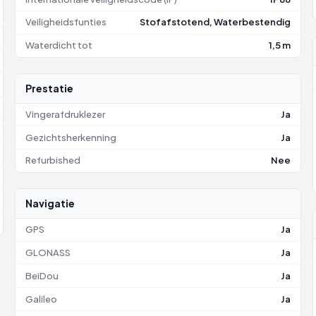
Veiligheidsfunties
Stofafstotend, Waterbestendig
Waterdicht tot
1,5 m
Prestatie
Vingerafdruklezer
Ja
Gezichtsherkenning
Ja
Refurbished
Nee
Navigatie
GPS
Ja
GLONASS
Ja
BeiDou
Ja
Galileo
Ja