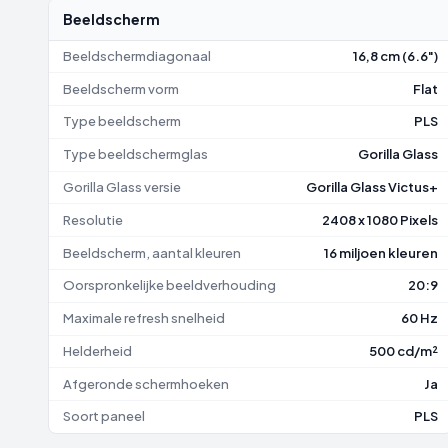
Beeldscherm
Beeldschermdiagonaal
16,8 cm (6.6")
Beeldscherm vorm
Flat
Type beeldscherm
PLS
Type beeldschermglas
Gorilla Glass
Gorilla Glass versie
Gorilla Glass Victus+
Resolutie
2408 x 1080 Pixels
Beeldscherm, aantal kleuren
16 miljoen kleuren
Oorspronkelijke beeldverhouding
20:9
Maximale refresh snelheid
60 Hz
Helderheid
500 cd/m²
Afgeronde schermhoeken
Ja
Soort paneel
PLS