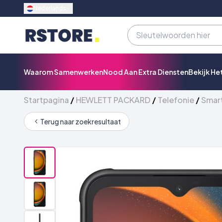
Nederlands
Waarom Samenwerken
Nood Aan Extra Diensten
Bekijk He
Startpagina
/
HEWLETT PACKARD
/
Telefonie
/
Smar
Terug naar zoekresultaat