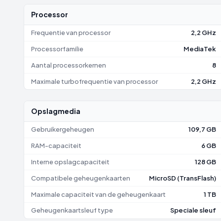
Processor
Frequentie van processor
2,2 GHz
Processorfamilie
MediaTek
Aantal processorkernen
8
Maximale turbofrequentie van processor
2,2 GHz
Opslagmedia
Gebruikergeheugen
109,7 GB
RAM-capaciteit
6 GB
Interne opslagcapaciteit
128 GB
Compatibele geheugenkaarten
MicroSD (TransFlash)
Maximale capaciteit van de geheugenkaart
1 TB
Geheugenkaartsleuf type
Speciale sleuf