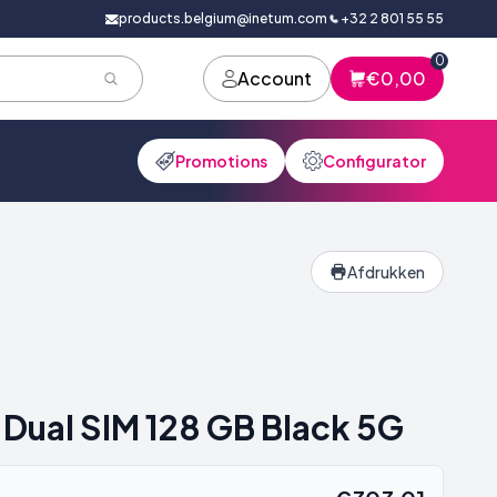
products.belgium@inetum.com
+32 2 801 55 55
0
Account
€0,00
Promotions
Configurator
Afdrukken
 Dual SIM 128 GB Black 5G