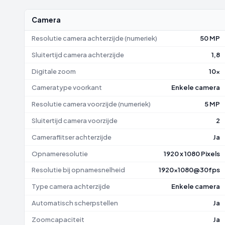
Camera
Resolutie camera achterzijde (numeriek)
50 MP
Sluitertijd camera achterzijde
1,8
Digitale zoom
10x
Cameratype voorkant
Enkele camera
Resolutie camera voorzijde (numeriek)
5 MP
Sluitertijd camera voorzijde
2
Cameraflitser achterzijde
Ja
Opnameresolutie
1920 x 1080 Pixels
Resolutie bij opnamesnelheid
1920x1080@30fps
Type camera achterzijde
Enkele camera
Automatisch scherpstellen
Ja
Zoomcapaciteit
Ja