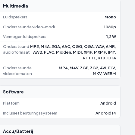
Multimedia
Luidsprekers
Mono
Ondersteunde video-modi
1080p
Vermogen luidsprekers
1,2 W
Ondersteund
MP3, M4A, 3GA, AAC, OGG, OGA, WAV, AMR,
audioformaat
AWB, FLAC, Midden, MIDI, XMF, MXMF, IMY,
RTTTL, RTX, OTA
Ondersteunde
MP4, M4V, 3GP, 3G2, AVI, FLV,
videoformaten
MKV, WEBM
Software
Platform
Android
Inclusief besturingssysteem
Android 14
Accu/Batterij
0,2500