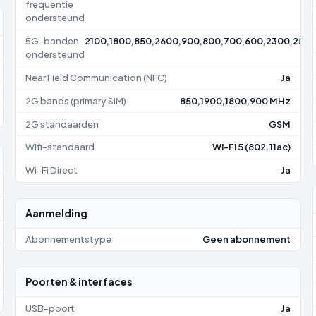
frequentie
ondersteund
5G-banden
2100,1800,850,2600,900,800,700,600,2300,250
ondersteund
Near Field Communication (NFC)
Ja
2G bands (primary SIM)
850,1900,1800,900 MHz
2G standaarden
GSM
Wifi-standaard
Wi-Fi 5 (802.11ac)
Wi-Fi Direct
Ja
Aanmelding
Abonnementstype
Geen abonnement
Poorten & interfaces
USB-poort
Ja