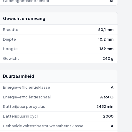
Geomagnetische sensor
Ja
Gewicht en omvang
Breedte
80,1 mm
Diepte
10,2 mm
Hoogte
169 mm
Gewicht
240 g
Duurzaamheid
Energie-efficiëntieklasse
A
Energie-efficiëntieschaal
A tot G
Batterijduur per cyclus
2482 min
Batterijduur in cycli
2000
Herhaalde valtest betrouwbaarheidsklasse
A