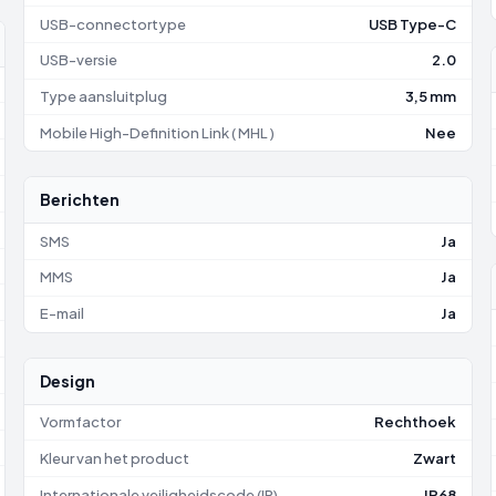
USB-connectortype
USB Type-C
USB-versie
2.0
Type aansluitplug
3,5 mm
Mobile High-Definition Link ( MHL )
Nee
Berichten
SMS
Ja
MMS
Ja
E-mail
Ja
Design
Vormfactor
Rechthoek
Kleur van het product
Zwart
Internationale veiligheidscode (IP)
IP68