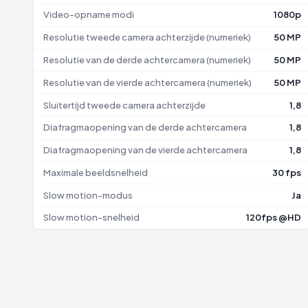
Video-opname modi
1080p
Resolutie tweede camera achterzijde (numeriek)
50 MP
Resolutie van de derde achtercamera (numeriek)
50 MP
Resolutie van de vierde achtercamera (numeriek)
50 MP
Sluitertijd tweede camera achterzijde
1,8
Diafragmaopening van de derde achtercamera
1,8
Diafragmaopening van de vierde achtercamera
1,8
Maximale beeldsnelheid
30 fps
Slow motion-modus
Ja
Slow motion-snelheid
120fps @HD