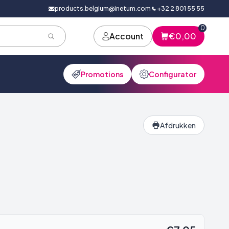
products.belgium@inetum.com
+32 2 801 55 55
0
Account
€0,00
Promotions
Configurator
Afdrukken