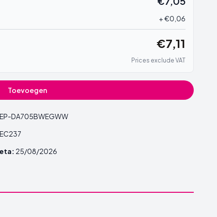
€7,05
+ €0,06
€7,11
Prices exclude VAT
Toevoegen
EP-DA705BWEGWW
EC237
eta:
25/08/2026