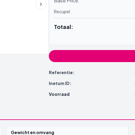
Base Price:
Recupel:
Totaal:
Referentie:
Inetum ID:
Voorraad
Gewicht en omvang