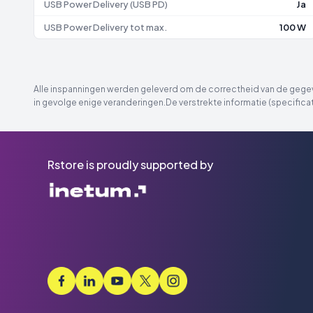
USB Power Delivery (USB PD)
Ja
USB Power Delivery tot max.
100 W
Alle inspanningen werden geleverd om de correctheid van de gegeve
in gevolge enige veranderingen.De verstrekte informatie (specificat
Rstore is proudly supported by