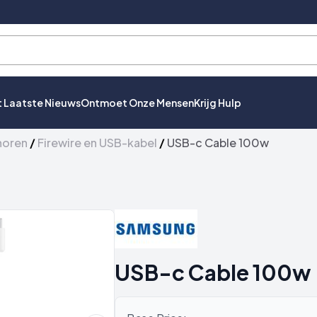
t Laatste Nieuws
Ontmoet Onze Mensen
Krijg Hulp
horen
/
Firewire en USB-kabel
/
USB-c Cable 100w
USB-c Cable 100w