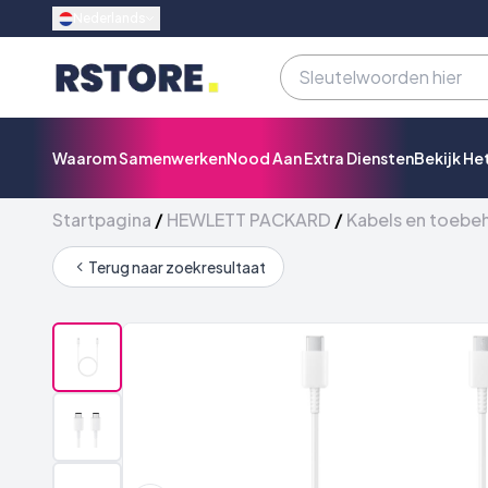
Nederlands
Waarom Samenwerken
Nood Aan Extra Diensten
Bekijk He
Startpagina
/
HEWLETT PACKARD
/
Kabels en toebe
Terug naar zoekresultaat