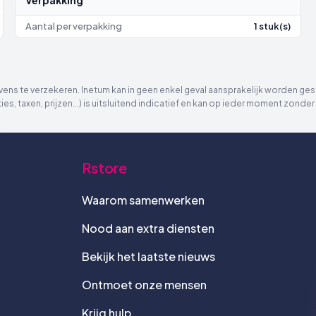
Aantal per verpakking
1 stuk(s)
ns te verzekeren. Inetum kan in geen enkel geval aansprakelijk worden gest
ies, taxen, prijzen...) is uitsluitend indicatief en kan op ieder moment zon
Rstore
Waarom samenwerken
Nood aan extra diensten
Bekijk het laatste nieuws
Ontmoet onze mensen
Krijg hulp