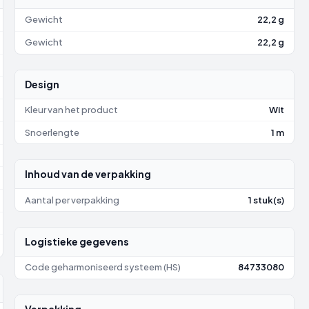
Gewicht
22,2 g
Gewicht
22,2 g
Design
Kleur van het product
Wit
Snoerlengte
1 m
Inhoud van de verpakking
Aantal per verpakking
1 stuk(s)
Logistieke gegevens
Code geharmoniseerd systeem (HS)
84733080
Verpakking