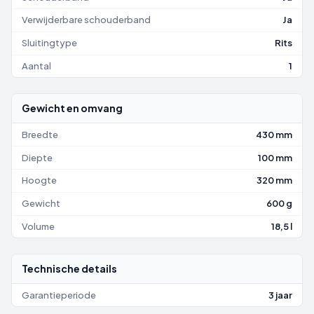
Verwijderbare schouderband
Ja
Sluitingtype
Rits
Aantal
1
Gewicht en omvang
Breedte
430 mm
Diepte
100 mm
Hoogte
320 mm
Gewicht
600 g
Volume
18,5 l
Technische details
Garantieperiode
3 jaar