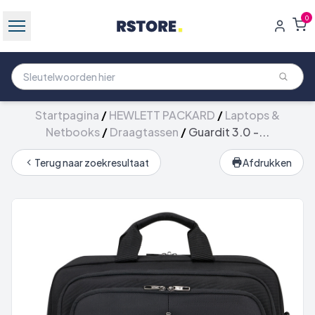
0
Startpagina
/
HEWLETT PACKARD
/
Laptops &
Netbooks
/
Draagtassen
/
Guardit 3.0 -...
Terug naar zoekresultaat
Afdrukken