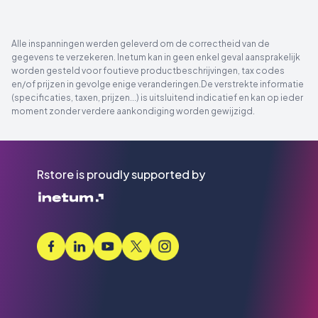
Alle inspanningen werden geleverd om de correctheid van de
gegevens te verzekeren. Inetum kan in geen enkel geval aansprakelijk
worden gesteld voor foutieve productbeschrijvingen, tax codes
en/of prijzen in gevolge enige veranderingen.De verstrekte informatie
(specificaties, taxen, prijzen...) is uitsluitend indicatief en kan op ieder
moment zonder verdere aankondiging worden gewijzigd.
Rstore is proudly supported by