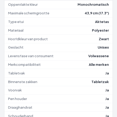
Oppervlakte kleur
Monochromatisch
Maximale schermgrootte
43,9 cm (17.3")
Type etui
Aktetas
Materiaal
Polyester
Hoofdkleur van product
Zwart
Geslacht
Unisex
Levensfase van consument
Volwassene
Merkcompatibiliteit
Alle merken
Tabletvak
Ja
Binnenste zakken
Tabletzak
Voorvak
Ja
Pen houder
Ja
Draaghandvat
Ja
Schouderband
Ja