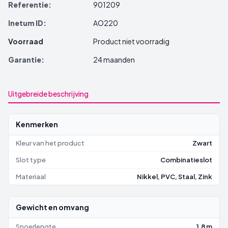
Referentie:
901209
Inetum ID:
AO220
Voorraad
Product niet voorradig
Garantie:
24 maanden
Uitgebreide beschrijving
Kenmerken
Kleur van het product
Zwart
Slot type
Combinatieslot
Materiaal
Nikkel, PVC, Staal, Zink
Gewicht en omvang
Snoerlengte
1,8 m