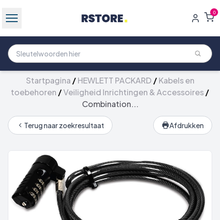
0
Startpagina
/
HEWLETT PACKARD
/
Kabels en
toebehoren
/
Veiligheid Inrichtingen & Accessoires
/
Combination...
Terug naar zoekresultaat
Afdrukken