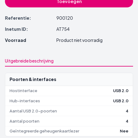
Toevoegen
Referentie:
900120
Inetum ID:
AT754
Voorraad
Product niet voorradig
Uitgebreide beschrijving
Poorten & interfaces
Hostinterface
USB 2.0
Hub-interfaces
USB 2.0
Aantal USB 2.0-poorten
4
Aantal poorten
4
Geïntegreerde geheugenkaartlezer
Nee