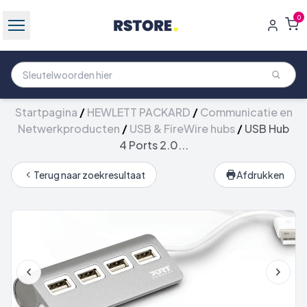
0
Startpagina
/
HEWLETT PACKARD
/
Communicatie en
Netwerkproducten
/
USB & FireWire hubs
/
USB Hub
4 Ports 2.0...
Terug naar zoekresultaat
Afdrukken