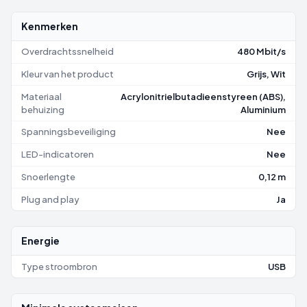
Kenmerken
Overdrachtssnelheid
480 Mbit/s
Kleur van het product
Grijs, Wit
Materiaal
Acrylonitrielbutadieenstyreen (ABS),
behuizing
Aluminium
Spanningsbeveiliging
Nee
LED-indicatoren
Nee
Snoerlengte
0,12 m
Plug and play
Ja
Energie
Type stroombron
USB