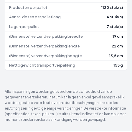
Producten per pallet
1120 stuk(s)
Aantal dozen per palletlaag
4 stuk(s)
Lagen per pallet
7 stuk(s)
(Binnenste) verzendverpakking breedte
19 cm
(Binnenste) verzendverpakking lengte
22 cm
(Binnenste) verzendverpakking hoogte
13,5 cm
Nettogewicht transportverpakking
155 g
Alle inspanningen werden geleverd om de correctheid van de
gegevens te verzekeren. Inetum kan in geen enkel geval aansprakelijk
worden gesteld voor foutieve productbeschrijvingen, tax codes
en/of prijzen in gevolge enige veranderingen.De verstrekte informatie
(specificaties, taxen, prijzen...) is uitsluitend indicatief en kan op ieder
moment zonder verdere aankondiging worden gewijzigd.