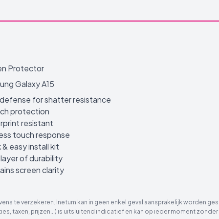
n Protector
ung Galaxy A15
defense for shatter resistance
ch protection
rprint resistant
ess touch response
& easy install kit
layer of durability
ains screen clarity
ns te verzekeren. Inetum kan in geen enkel geval aansprakelijk worden gest
ies, taxen, prijzen...) is uitsluitend indicatief en kan op ieder moment zon