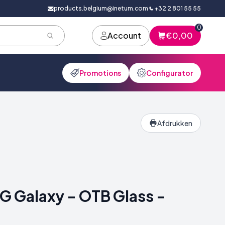
products.belgium@inetum.com
+32 2 801 55 55
0
Account
€0,00
Promotions
Configurator
Afdrukken
 Galaxy - OTB Glass -