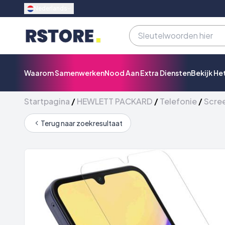
Nederlands
Waarom Samenwerken
Nood Aan Extra Diensten
Bekijk He
Startpagina
/
HEWLETT PACKARD
/
Telefonie
/
Scre
Terug naar zoekresultaat