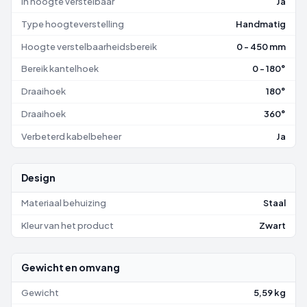
In hoogte verstelbaar
Ja
Type hoogteverstelling
Handmatig
Hoogte verstelbaarheidsbereik
0 - 450 mm
Bereik kantelhoek
0 - 180°
Draaihoek
180°
Draaihoek
360°
Verbeterd kabelbeheer
Ja
Design
Materiaal behuizing
Staal
Kleur van het product
Zwart
Gewicht en omvang
Gewicht
5,59 kg