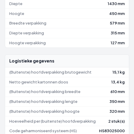
Diepte
1430 mm
Hoogte
450 mm
Breedte verpakking
579 mm
Diepte verpakking
315 mm
Hoogte verpakking
127 mm
Logistieke gegevens
(Buitenste) hoofdverpakking brutogewicht
15,1 kg
Netto gewicht kartonnen doos
13,4 kg
(Buitenste) hoofdverpakking breedte
610 mm
(Buitenste) hoofdverpakking lengte
350 mm
(Buitenste) hoofdverpakking hoogte
320 mm
Hoeveelheid per (buitenste) hoofdverpakking
2 stuk(s)
Code geharmoniseerd systeem (HS)
HS83025000