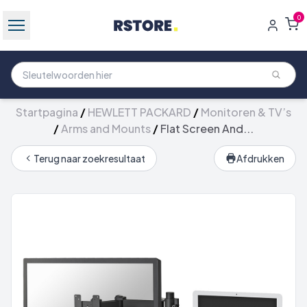
0
Startpagina
/
HEWLETT PACKARD
/
Monitoren & TV’s
/
Arms and Mounts
/
Flat Screen And...
Terug naar zoekresultaat
Afdrukken