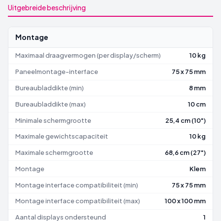
Uitgebreide beschrijving
Montage
Maximaal draagvermogen (per display/scherm)
10 kg
Paneelmontage-interface
75 x 75 mm
Bureaubladdikte (min)
8 mm
Bureaubladdikte (max)
10 cm
Minimale schermgrootte
25,4 cm (10")
Maximale gewichtscapaciteit
10 kg
Maximale schermgrootte
68,6 cm (27")
Montage
Klem
Montage interface compatibiliteit (min)
75 x 75 mm
Montage interface compatibiliteit (max)
100 x 100 mm
Aantal displays ondersteund
1