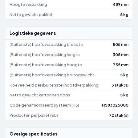
Hoogte verpakking
489 mm
Netto gewicht pakket
5 kg
Logistieke gegevens
(Buitenste) hoofdverpakking breedte
505 mm
(Buitenste) hoofdverpakking lengte
305 mm
(Buitenste) hoofdverpakking hoogte
735 mm
(Buitenste) hoofdverpakking brutogewicht
5 kg
Hoeveelheid per (buitenste) hoofdverpakking
3 stuk(s)
Netto gewicht kartonnen doos
5 kg
Code geharmoniseerd systeem (HS)
HS83025000
Producten per pallet (EU)
72 stuk(s)
Overige specificaties