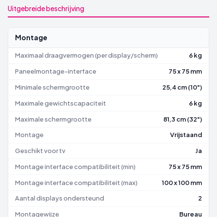
Uitgebreide beschrijving
Montage
Maximaal draagvermogen (per display/scherm)
6 kg
Paneelmontage-interface
75 x 75 mm
Minimale schermgrootte
25,4 cm (10")
Maximale gewichtscapaciteit
6 kg
Maximale schermgrootte
81,3 cm (32")
Montage
Vrijstaand
Geschikt voor tv
Ja
Montage interface compatibiliteit (min)
75 x 75 mm
Montage interface compatibiliteit (max)
100 x 100 mm
Aantal displays ondersteund
2
Montagewijze
Bureau