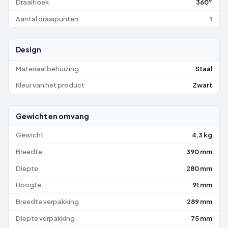
Draaihoek
360°
Aantal draaipunten
1
Design
Materiaal behuizing
Staal
Kleur van het product
Zwart
Gewicht en omvang
Gewicht
4,3 kg
Breedte
390 mm
Diepte
280 mm
Hoogte
91 mm
Breedte verpakking
289 mm
Diepte verpakking
75 mm