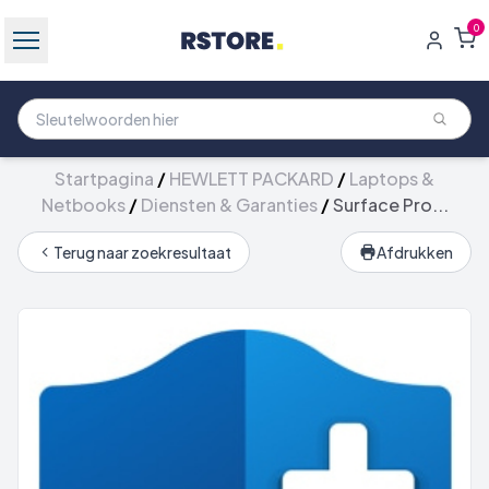
0
Startpagina
/
HEWLETT PACKARD
/
Laptops &
Netbooks
/
Diensten & Garanties
/
Surface Pro...
Terug naar zoekresultaat
Afdrukken