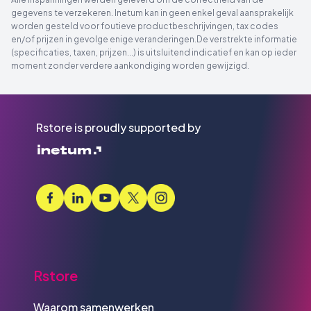
gegevens te verzekeren. Inetum kan in geen enkel geval aansprakelijk
worden gesteld voor foutieve productbeschrijvingen, tax codes
en/of prijzen in gevolge enige veranderingen.De verstrekte informatie
(specificaties, taxen, prijzen...) is uitsluitend indicatief en kan op ieder
moment zonder verdere aankondiging worden gewijzigd.
Rstore is proudly supported by
Rstore
Waarom samenwerken