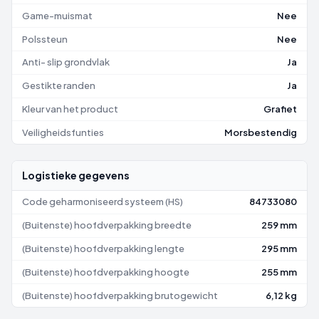
Game-muismat
Nee
Polssteun
Nee
Anti- slip grondvlak
Ja
Gestikte randen
Ja
Kleur van het product
Grafiet
Veiligheidsfunties
Morsbestendig
Logistieke gegevens
Code geharmoniseerd systeem (HS)
84733080
(Buitenste) hoofdverpakking breedte
259 mm
(Buitenste) hoofdverpakking lengte
295 mm
(Buitenste) hoofdverpakking hoogte
255 mm
(Buitenste) hoofdverpakking brutogewicht
6,12 kg