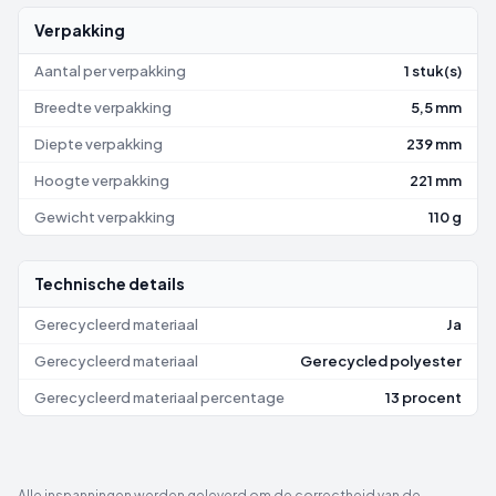
Verpakking
Aantal per verpakking
1 stuk(s)
Breedte verpakking
5,5 mm
Diepte verpakking
239 mm
Hoogte verpakking
221 mm
Gewicht verpakking
110 g
Technische details
Gerecycleerd materiaal
Ja
Gerecycleerd materiaal
Gerecycled polyester
Gerecycleerd materiaal percentage
13 procent
Alle inspanningen werden geleverd om de correctheid van de