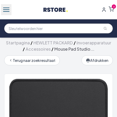
0
Startpagina
/
HEWLETT PACKARD
/
Invoerapparatuur
/
Accessoires
/
Mouse Pad Studio...
Terug naar zoekresultaat
Afdrukken