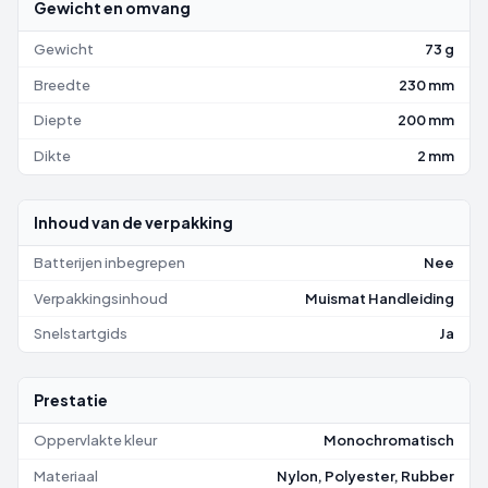
Gewicht en omvang
Gewicht
73 g
Breedte
230 mm
Diepte
200 mm
Dikte
2 mm
Inhoud van de verpakking
Batterijen inbegrepen
Nee
Verpakkingsinhoud
Muismat Handleiding
Snelstartgids
Ja
Prestatie
Oppervlakte kleur
Monochromatisch
Materiaal
Nylon, Polyester, Rubber