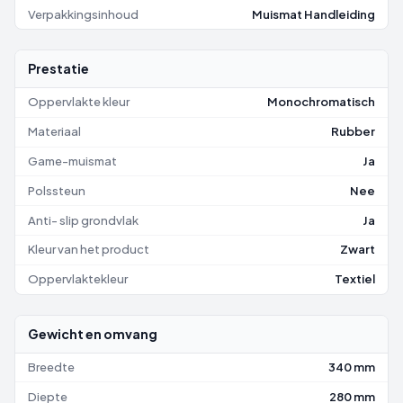
Verpakkingsinhoud
Muismat Handleiding
Prestatie
Oppervlakte kleur
Monochromatisch
Materiaal
Rubber
Game-muismat
Ja
Polssteun
Nee
Anti- slip grondvlak
Ja
Kleur van het product
Zwart
Oppervlaktekleur
Textiel
Gewicht en omvang
Breedte
340 mm
Diepte
280 mm