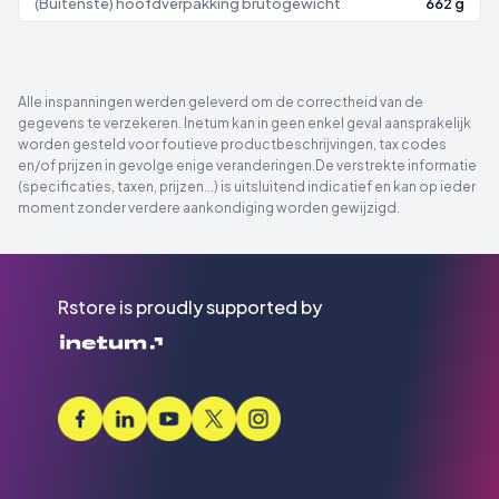
(Buitenste) hoofdverpakking brutogewicht
662 g
Alle inspanningen werden geleverd om de correctheid van de
gegevens te verzekeren. Inetum kan in geen enkel geval aansprakelijk
worden gesteld voor foutieve productbeschrijvingen, tax codes
en/of prijzen in gevolge enige veranderingen.De verstrekte informatie
(specificaties, taxen, prijzen...) is uitsluitend indicatief en kan op ieder
moment zonder verdere aankondiging worden gewijzigd.
Rstore is proudly supported by