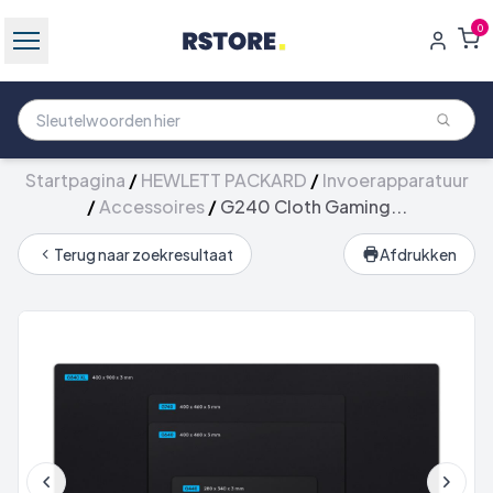
0
Startpagina
/
HEWLETT PACKARD
/
Invoerapparatuur
/
Accessoires
/
G240 Cloth Gaming...
Terug naar zoekresultaat
Afdrukken