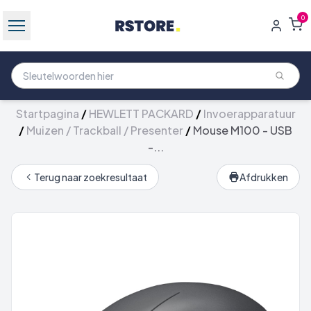
0
Startpagina
/
HEWLETT PACKARD
/
Invoerapparatuur
/
Muizen / Trackball / Presenter
/
Mouse M100 - USB
-...
Terug naar zoekresultaat
Afdrukken