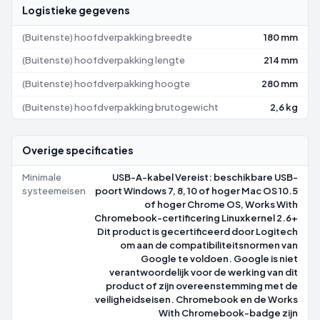
Logistieke gegevens
(Buitenste) hoofdverpakking breedte
180 mm
(Buitenste) hoofdverpakking lengte
214 mm
(Buitenste) hoofdverpakking hoogte
280 mm
(Buitenste) hoofdverpakking brutogewicht
2,6 kg
Overige specificaties
Minimale
USB-A-kabel Vereist: beschikbare USB-
systeemeisen
poort Windows 7, 8, 10 of hoger Mac OS 10.5
of hoger Chrome OS, Works With
Chromebook-certificering Linuxkernel 2.6+
Dit product is gecertificeerd door Logitech
om aan de compatibiliteitsnormen van
Google te voldoen. Google is niet
verantwoordelijk voor de werking van dit
product of zijn overeenstemming met de
veiligheidseisen. Chromebook en de Works
With Chromebook-badge zijn