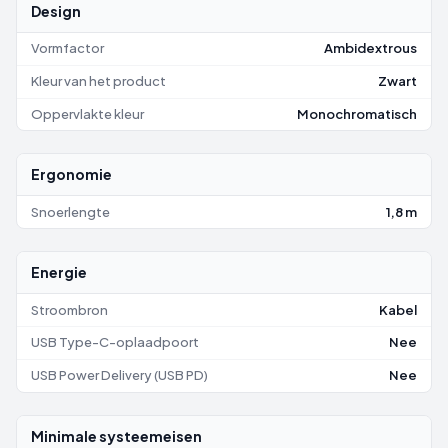
Design
Vormfactor
Ambidextrous
Kleur van het product
Zwart
Oppervlakte kleur
Monochromatisch
Ergonomie
Snoerlengte
1,8 m
Energie
Stroombron
Kabel
USB Type-C-oplaadpoort
Nee
USB Power Delivery (USB PD)
Nee
Minimale systeemeisen