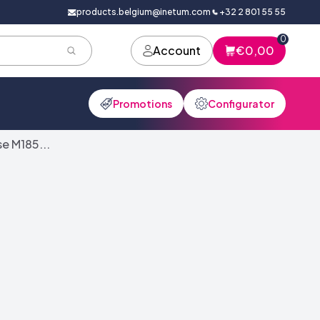
products.belgium@inetum.com
+32 2 801 55 55
0
Account
€0,00
Promotions
Configurator
e M185...