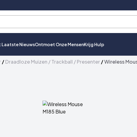
t Laatste Nieuws
Ontmoet Onze Mensen
Krijg Hulp
r
/
Draadloze Muizen / Trackball / Presenter
/
Wireless Mous