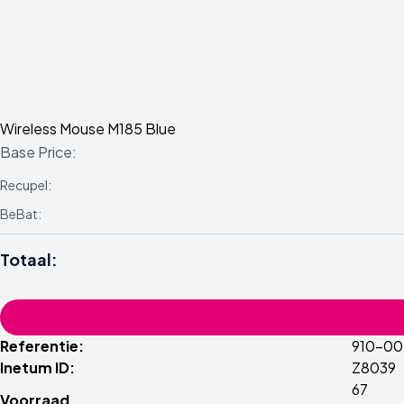
Wireless Mouse M185 Blue
Base Price:
Recupel:
BeBat:
Totaal:
Referentie:
910-00
Inetum ID:
Z8039
67
Voorraad