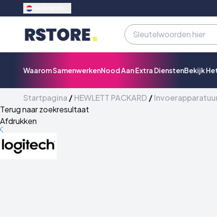
Nederlands
Waarom Samenwerken
Nood Aan Extra Diensten
Bekijk He
Startpagina
/
HEWLETT PACKARD
/
Invoerapparatuu
Terug naar zoekresultaat
Afdrukken