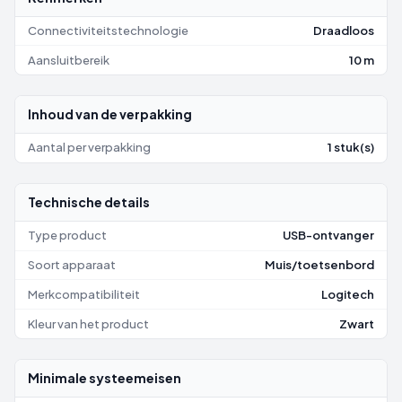
Connectiviteitstechnologie
Draadloos
Aansluitbereik
10 m
Inhoud van de verpakking
Aantal per verpakking
1 stuk(s)
Technische details
Type product
USB-ontvanger
Soort apparaat
Muis/toetsenbord
Merkcompatibiliteit
Logitech
Kleur van het product
Zwart
Minimale systeemeisen