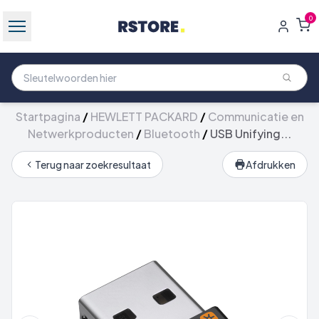
0
Startpagina
/
HEWLETT PACKARD
/
Communicatie en
Netwerkproducten
/
Bluetooth
/
USB Unifying...
Terug naar zoekresultaat
Afdrukken