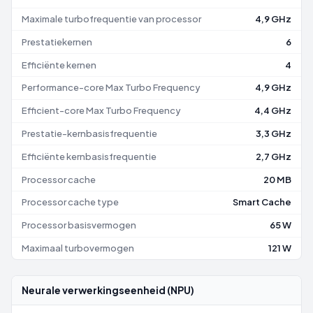
Maximale turbofrequentie van processor
4,9 GHz
Prestatiekernen
6
Efficiënte kernen
4
Performance-core Max Turbo Frequency
4,9 GHz
Efficient-core Max Turbo Frequency
4,4 GHz
Prestatie-kernbasisfrequentie
3,3 GHz
Efficiënte kernbasisfrequentie
2,7 GHz
Processor cache
20 MB
Processor cache type
Smart Cache
Processor basisvermogen
65 W
Maximaal turbovermogen
121 W
Neurale verwerkingseenheid (NPU)