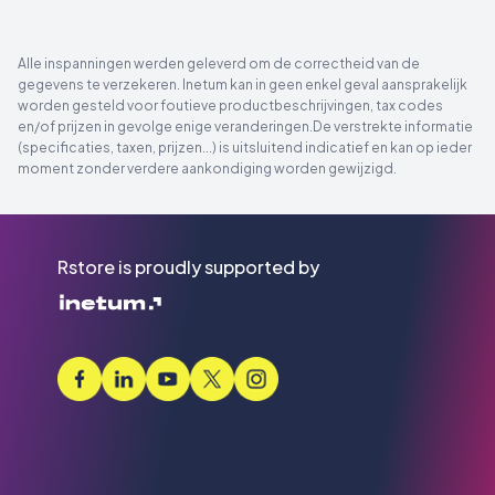
Alle inspanningen werden geleverd om de correctheid van de
gegevens te verzekeren. Inetum kan in geen enkel geval aansprakelijk
worden gesteld voor foutieve productbeschrijvingen, tax codes
en/of prijzen in gevolge enige veranderingen.De verstrekte informatie
(specificaties, taxen, prijzen...) is uitsluitend indicatief en kan op ieder
moment zonder verdere aankondiging worden gewijzigd.
Rstore is proudly supported by