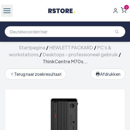
0
Startpagina
/
HEWLETT PACKARD
/
PC's &
workstations
/
Desktops - professioneel gebruik
/
ThinkCentre M70s...
Terug naar zoekresultaat
Afdrukken