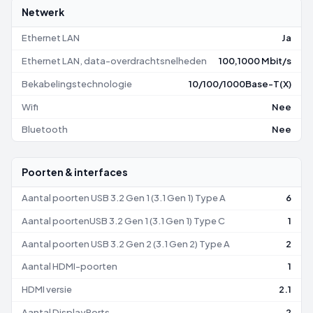
Netwerk
Ethernet LAN
Ja
Ethernet LAN, data-overdrachtsnelheden
100,1000 Mbit/s
Bekabelingstechnologie
10/100/1000Base-T(X)
Wifi
Nee
Bluetooth
Nee
Poorten & interfaces
Aantal poorten USB 3.2 Gen 1 (3.1 Gen 1) Type A
6
Aantal poortenUSB 3.2 Gen 1 (3.1 Gen 1) Type C
1
Aantal poorten USB 3.2 Gen 2 (3.1 Gen 2) Type A
2
Aantal HDMI-poorten
1
HDMI versie
2.1
Aantal DisplayPorts
2