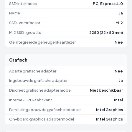
SSD interfaces
PCI Express 4.0
NVMe
Ja
SSD-vormfactor
M.2
M.2 SSD-grootte
2280 (22 x 80 mm)
Geïntegreerde geheugenkaartlezer
Nee
Grafisch
Aparte grafische adapter
Nee
Ingebouwde grafische adapter
Ja
Discreet grafische adapter model
Niet beschikbaar
Interne-GPU-fabrikant
Intel
Familie ingebouwde grafische adapter
Intel Graphics
On-board graphics adapter model
Intel Graphics