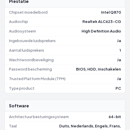
Prestatie
Chipset moederbord
Intel Q870
Audiochip
Realtek ALC623-CG
Audiosysteem
High Definition Audio
Ingebouwde luidsprekers
Ja
Aantal luidsprekers
1
Wachtwoordbeveiliging
Ja
Password bescherming
BIOS, HDD, Inschakelen
Trusted Platform Module (TPM)
Ja
Type product
PC
Software
Architectuur besturingssysteem
64-bit
Taal
Duits, Nederlands, Engels, Frans,