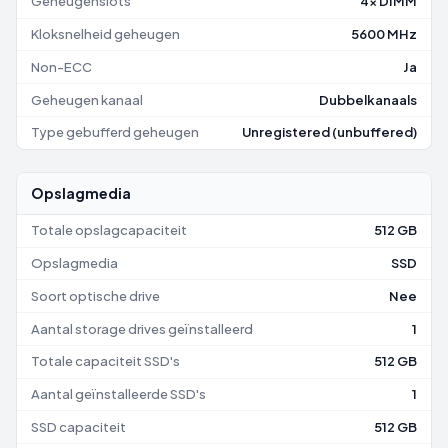
Geheugenslots
4x DIMM
Kloksnelheid geheugen
5600 MHz
Non-ECC
Ja
Geheugen kanaal
Dubbelkanaals
Type gebufferd geheugen
Unregistered (unbuffered)
Opslagmedia
Totale opslagcapaciteit
512 GB
Opslagmedia
SSD
Soort optische drive
Nee
Aantal storage drives geïnstalleerd
1
Totale capaciteit SSD's
512 GB
Aantal geïnstalleerde SSD's
1
SSD capaciteit
512 GB