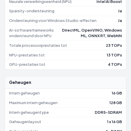
Neurale verwerkingseenheid (NPU)
Intel AI Boost
Sparsity-ondersteuning
Ja
Ondersteuning voor Windows Studio-effecten
Ja
AI-softwareframeworks
DirectML, OpenVINO, Windows
ondersteund door NPU
ML, ONNX RT, WebNN
Totale processorprestaties tot
23 TOPs
NPU-prestaties tot
13 TOPs
GPU-prestaties tot
4 TOPs
Geheugen
Intern geheugen
16 GB
Maximum intern geheugen
128 GB
Intern geheugentype
DDR5-SDRAM
Geheugenlayout
1 x 16 GB