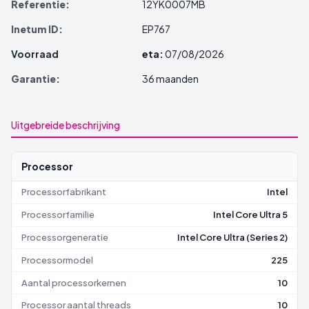
Referentie:
12YK0007MB
Inetum ID:
EP767
Voorraad
eta:
07/08/2026
Garantie:
36 maanden
Uitgebreide beschrijving
Processor
Processorfabrikant
Intel
Processorfamilie
Intel Core Ultra 5
Processorgeneratie
Intel Core Ultra (Series 2)
Processormodel
225
Aantal processorkernen
10
Processor aantal threads
10