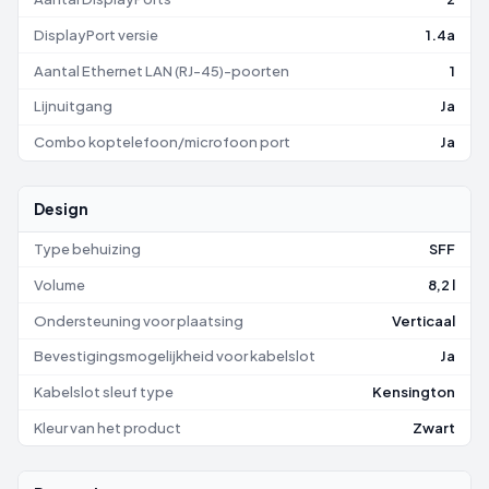
DisplayPort versie
1.4a
Aantal Ethernet LAN (RJ-45)-poorten
1
Lijnuitgang
Ja
Combo koptelefoon/microfoon port
Ja
Design
Type behuizing
SFF
Volume
8,2 l
Ondersteuning voor plaatsing
Verticaal
Bevestigingsmogelijkheid voor kabelslot
Ja
Kabelslot sleuf type
Kensington
Kleur van het product
Zwart