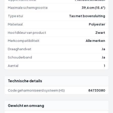
Maximale schermgrootte
39,6 cm (15.6")
Type etui
Tas met bovensluiting
Materiaal
Polyester
Hoofdkleur van product
Zwart
Merkcompatibiliteit
Alle merken
Draaghandvat
Ja
Schouderband
Ja
Aantal
1
Technische details
Code geharmoniseerd systeem (HS)
84733080
Gewicht en omvang