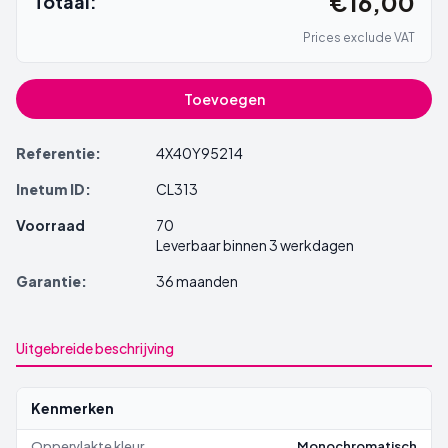
€16,00
Totaal:
Prices exclude VAT
Toevoegen
Referentie:
4X40Y95214
Inetum ID:
CL313
Voorraad
70
Leverbaar binnen 3 werkdagen
Garantie:
36 maanden
Uitgebreide beschrijving
Kenmerken
Oppervlakte kleur
Monochromatisch