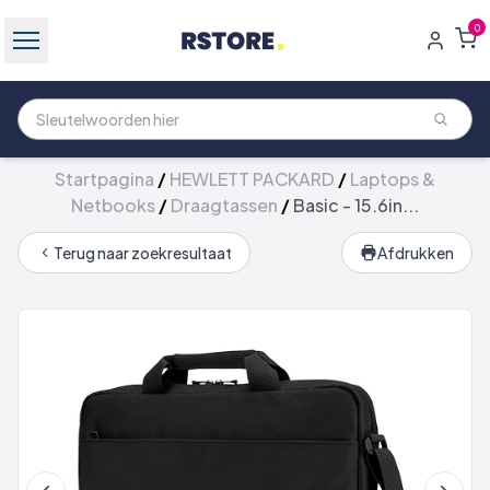
0
Startpagina
/
HEWLETT PACKARD
/
Laptops &
Netbooks
/
Draagtassen
/
Basic - 15.6in...
Terug naar zoekresultaat
Afdrukken