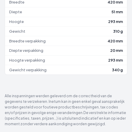
Breedte
420 mm
Diepte
51 mm
Hoogte
293 mm
Gewicht
310 g
Breedte verpakking
420 mm
Diepte verpakking
20 mm
Hoogte verpakking
293 mm
Gewicht verpakking
340 g
Alle inspanningen werden geleverd om de correctheid van de
gegevens te verzekeren. Inetum kan in geen enkel geval aansprakelijk
worden gesteld voor foutieve productbeschrijvingen, tax codes
en/of prijzen in gevolge enige veranderingen.De verstrekte informatie
(specificaties, taxen, prijzen...) is uitsluitend indicatief en kan op ieder
moment zonder verdere aankondiging worden gewijzigd.