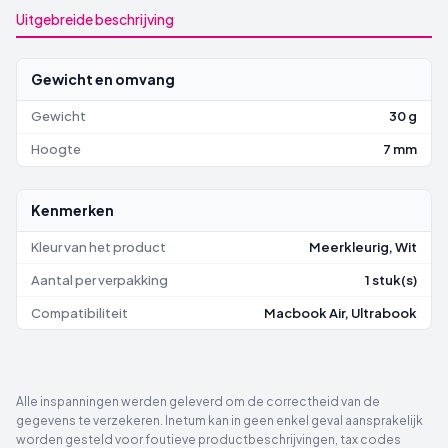
Uitgebreide beschrijving
Gewicht en omvang
Gewicht
30 g
Hoogte
7 mm
Kenmerken
Kleur van het product
Meerkleurig, Wit
Aantal per verpakking
1 stuk(s)
Compatibiliteit
Macbook Air, Ultrabook
Alle inspanningen werden geleverd om de correctheid van de
gegevens te verzekeren. Inetum kan in geen enkel geval aansprakelijk
worden gesteld voor foutieve productbeschrijvingen, tax codes