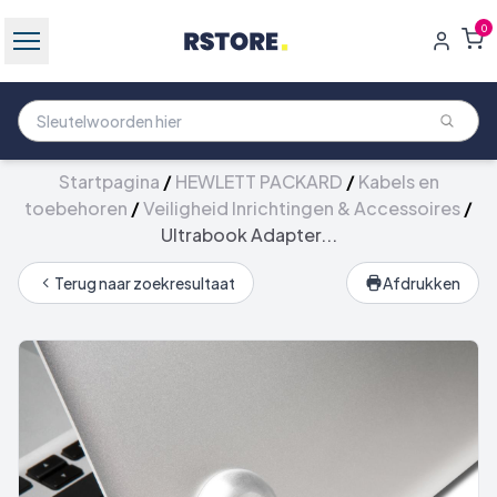
0
Startpagina
/
HEWLETT PACKARD
/
Kabels en
toebehoren
/
Veiligheid Inrichtingen & Accessoires
/
Ultrabook Adapter...
Terug naar zoekresultaat
Afdrukken