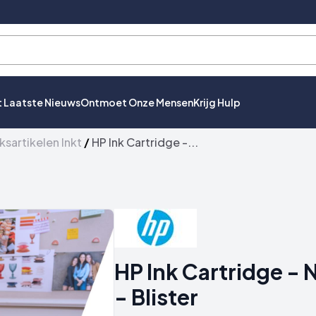
t Laatste Nieuws
Ontmoet Onze Mensen
Krijg Hulp
ksartikelen Inkt
/
HP Ink Cartridge -...
HP Ink Cartridge - 
- Blister