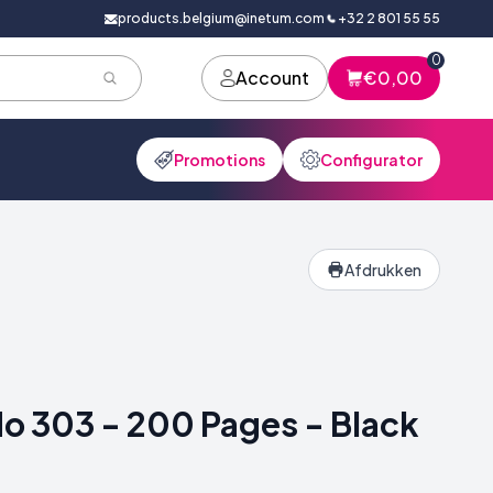
products.belgium@inetum.com
+32 2 801 55 55
0
Account
€0,00
Promotions
Configurator
Afdrukken
No 303 - 200 Pages - Black