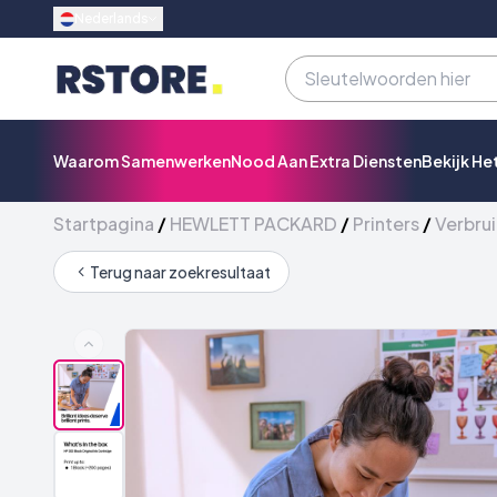
Nederlands
Waarom Samenwerken
Nood Aan Extra Diensten
Bekijk He
Startpagina
/
HEWLETT PACKARD
/
Printers
/
Verbrui
Terug naar zoekresultaat