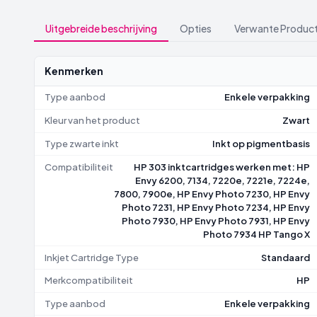
Uitgebreide beschrijving
Opties
Verwante Produc
Kenmerken
Type aanbod
Enkele verpakking
Kleur van het product
Zwart
Type zwarte inkt
Inkt op pigmentbasis
Compatibiliteit
HP 303 inktcartridges werken met: HP
Envy 6200, 7134, 7220e, 7221e, 7224e,
7800, 7900e, HP Envy Photo 7230, HP Envy
Photo 7231, HP Envy Photo 7234, HP Envy
Photo 7930, HP Envy Photo 7931, HP Envy
Photo 7934 HP Tango X
Inkjet Cartridge Type
Standaard
Merkcompatibiliteit
HP
Type aanbod
Enkele verpakking