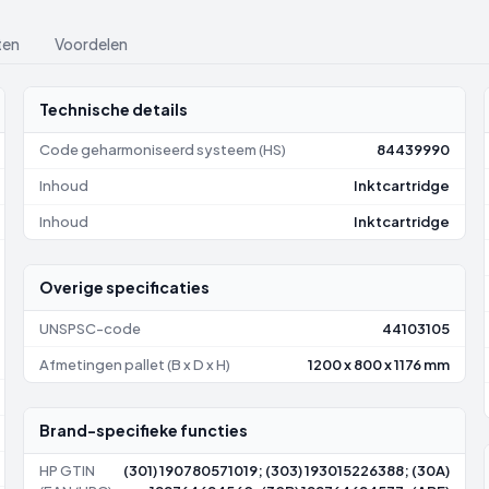
ten
Voordelen
Technische details
Code geharmoniseerd systeem (HS)
84439990
Inhoud
Inktcartridge
Inhoud
Inktcartridge
Overige specificaties
UNSPSC-code
44103105
Afmetingen pallet (B x D x H)
1200 x 800 x 1176 mm
Brand-specifieke functies
HP GTIN
(301) 190780571019; (303) 193015226388; (30A)