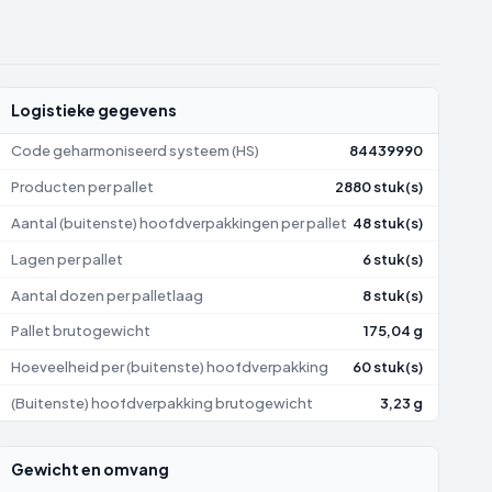
Logistieke gegevens
Code geharmoniseerd systeem (HS)
84439990
Producten per pallet
2880 stuk(s)
Aantal (buitenste) hoofdverpakkingen per pallet
48 stuk(s)
Lagen per pallet
6 stuk(s)
Aantal dozen per palletlaag
8 stuk(s)
Pallet brutogewicht
175,04 g
Hoeveelheid per (buitenste) hoofdverpakking
60 stuk(s)
(Buitenste) hoofdverpakking brutogewicht
3,23 g
Gewicht en omvang