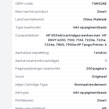
OEM-code
T6N02AE
Kleur van het product
Zwart
Land van herkomst
China, Maleisië
Type zwarte inkt
Inkt op pigmentbasis
Compatibiliteit
HP 303 inktcartridges werken met: HP
ENVY 6200, 7100, 7134, 7220e, 7221e,
7224e, 7800, 7900e HP Tango Printer, X
Aantal per verpakking
1 stuk(s)
Aantal zwarte inktcartridges
1
Paginaopbrengst zwarte inkt
200 pagina's
Soort
Origineel
Inkjet Cartridge Type
Normaal rendement
Inkttype
Inkt op pigmentbasis
Printkleuren
Zwart
Merkcompatibiliteit
HP