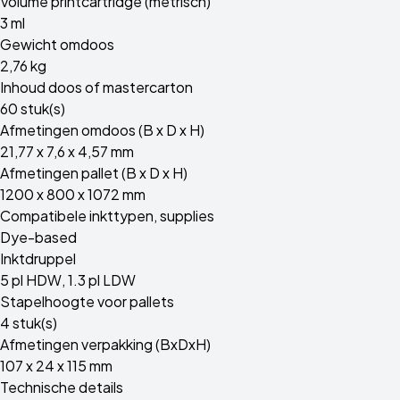
Volume printcartridge (metrisch)
3 ml
Gewicht omdoos
2,76 kg
Inhoud doos of mastercarton
60 stuk(s)
Afmetingen omdoos (B x D x H)
21,77 x 7,6 x 4,57 mm
Afmetingen pallet (B x D x H)
1200 x 800 x 1072 mm
Compatibele inkttypen, supplies
Dye-based
Inktdruppel
5 pl HDW, 1.3 pl LDW
Stapelhoogte voor pallets
4 stuk(s)
Afmetingen verpakking (BxDxH)
107 x 24 x 115 mm
Technische details