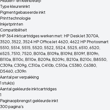
Midden- en kleinbedrijf
Type kleureninkt
Pigmentgebaseerde inkt
Printtechnologie
Inkjetprinten
Compatibiliteit
HP 364 inktcartridges werken met: HP DeskJet 3070A,
3520, 3522, 3524 HP OfficeJet 4620, 4622 HP Photosmart
5510, 5514, 5515, 5520, 5522, 5524, 5525, 6510, 6520,
6525, 7510, 7520, B010a, B109a, B109d, B109f, B109n,
B110a, B110c, B110e, B209a, B209c, B210a, B210c, B8550,
C309a, C309g, C310a, C410b, C510a, C5380, C6380,
D5460, c309n
Aantal per verpakking
1 stuk(s)
Aantal gekleurde inktcartridges
1
Paginaopbrengst gekleurde inkt
300 pagina's