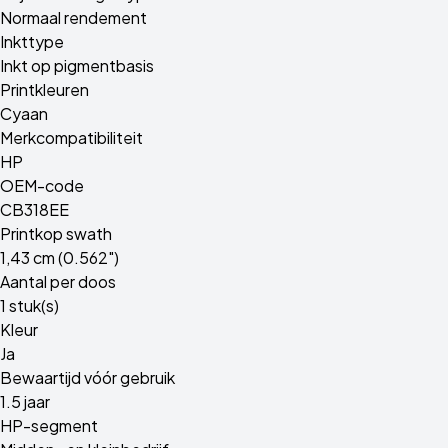
Normaal rendement
Inkttype
Inkt op pigmentbasis
Printkleuren
Cyaan
Merkcompatibiliteit
HP
OEM-code
CB318EE
Printkop swath
1,43 cm (0.562")
Aantal per doos
1 stuk(s)
Kleur
Ja
Bewaartijd vóór gebruik
1.5 jaar
HP-segment