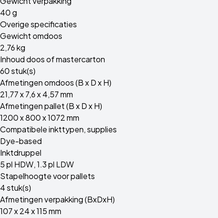
Gewicht verpakking
40 g
Overige specificaties
Gewicht omdoos
2,76 kg
Inhoud doos of mastercarton
60 stuk(s)
Afmetingen omdoos (B x D x H)
21,77 x 7,6 x 4,57 mm
Afmetingen pallet (B x D x H)
1200 x 800 x 1072 mm
Compatibele inkttypen, supplies
Dye-based
Inktdruppel
5 pl HDW, 1.3 pl LDW
Stapelhoogte voor pallets
4 stuk(s)
Afmetingen verpakking (BxDxH)
107 x 24 x 115 mm