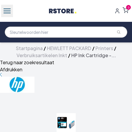
0
Startpagina
/
HEWLETT PACKARD
/
Printers
/
Verbruiksartikelen Inkt
/
HP Ink Cartridge -...
Terug naar zoekresultaat
Afdrukken