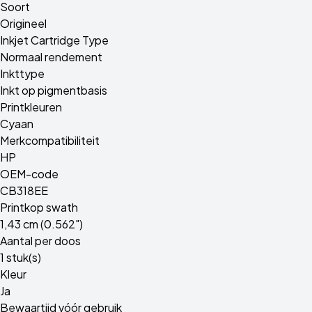
Soort
Origineel
Inkjet Cartridge Type
Normaal rendement
Inkttype
Inkt op pigmentbasis
Printkleuren
Cyaan
Merkcompatibiliteit
HP
OEM-code
CB318EE
Printkop swath
1,43 cm (0.562")
Aantal per doos
1 stuk(s)
Kleur
Ja
Bewaartijd vóór gebruik