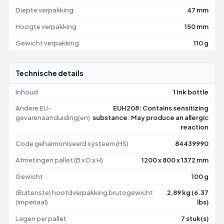
Diepte verpakking
47 mm
Hoogte verpakking
150 mm
Gewicht verpakking
110 g
Technische details
Inhoud
1 Ink bottle
Andere EU-
EUH208: Contains sensitizing
gevarenaanduiding(en)
substance. May produce an allergic
reaction
Code geharmoniseerd systeem (HS)
84439990
Afmetingen pallet (B x D x H)
1200 x 800 x 1372 mm
Gewicht
100 g
(Buitenste) hoofdverpakking brutogewicht
2,89 kg (6.37
(imperiaal)
lbs)
Lagen per pallet
7 stuk(s)