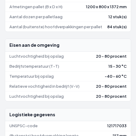
Afmetingen pallet (B x D x H)
1200 x 800 x 1372 mm
Aantal dozen per palletlaag
12 stuk(s)
Aantal (buitenste) hoofdverpakkingen per pallet
84 stuk(s)
Eisen aan de omgeving
Luchtvochtigheid bij opslag
20 - 80 procent
Bedrijfstemperatuur (T-T)
15 - 30 °C
Temperatuur bij opslag
-40 - 60 °C
Relatieve vochtigheid in bedrijf (V-V)
20 - 80 procent
Luchtvochtigheid bij opslag
20 - 80 procent
Logistieke gegevens
UNSPSC-code
121717033
(Buitenste) hoofdverpakking lengte
217 mm