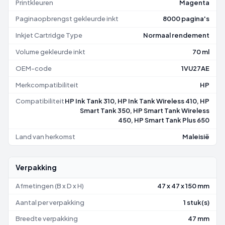
Printkleuren
Magenta
Paginaopbrengst gekleurde inkt
8000 pagina's
Inkjet Cartridge Type
Normaal rendement
Volume gekleurde inkt
70 ml
OEM-code
1VU27AE
Merkcompatibiliteit
HP
Compatibiliteit
HP Ink Tank 310, HP Ink Tank Wireless 410, HP
Smart Tank 350, HP Smart Tank Wireless
450, HP Smart Tank Plus 650
Land van herkomst
Maleisië
Verpakking
Afmetingen (B x D x H)
47 x 47 x 150 mm
Aantal per verpakking
1 stuk(s)
Breedte verpakking
47 mm