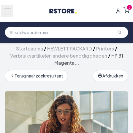
0
Startpagina
/
HEWLETT PACKARD
/
Printers
/
Verbruiksartikelen andere benodigdheden
/
HP 31
Magenta...
Terug naar zoekresultaat
Afdrukken