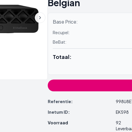
Belgian
Base Price:
Recupel:
BeBat:
Totaal:
Referentie:
998U8
Inetum ID:
EK598
Voorraad
92
Leverba