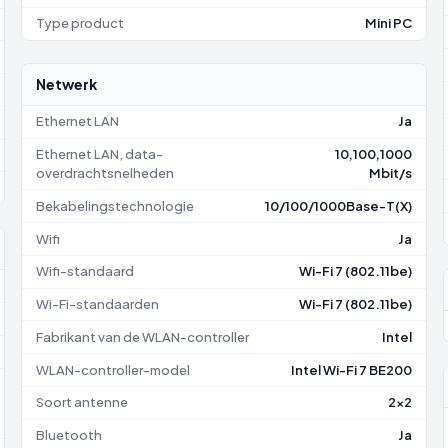
Type product
Mini PC
Netwerk
Ethernet LAN
Ja
Ethernet LAN, data-
10,100,1000
overdrachtsnelheden
Mbit/s
Bekabelingstechnologie
10/100/1000Base-T(X)
Wifi
Ja
Wifi-standaard
Wi-Fi 7 (802.11be)
Wi-Fi-standaarden
Wi-Fi 7 (802.11be)
Fabrikant van de WLAN-controller
Intel
WLAN-controller-model
Intel Wi-Fi 7 BE200
Soort antenne
2x2
Bluetooth
Ja