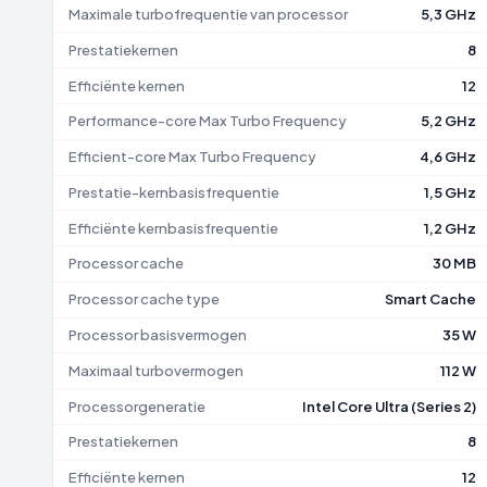
Maximale turbofrequentie van processor
5,3 GHz
Prestatiekernen
8
Efficiënte kernen
12
Performance-core Max Turbo Frequency
5,2 GHz
Efficient-core Max Turbo Frequency
4,6 GHz
Prestatie-kernbasisfrequentie
1,5 GHz
Efficiënte kernbasisfrequentie
1,2 GHz
Processor cache
30 MB
Processor cache type
Smart Cache
Processor basisvermogen
35 W
Maximaal turbovermogen
112 W
Processorgeneratie
Intel Core Ultra (Series 2)
Prestatiekernen
8
Efficiënte kernen
12