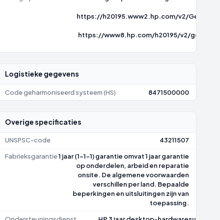
https://h20195.www2.hp.com/v2/GetPDF.
https://www8.hp.com/h20195/v2/getpdf.
7
Logistieke gegevens
Code geharmoniseerd systeem (HS)
8471500000
Overige specificaties
UNSPSC-code
43211507
Fabrieksgarantie
1 jaar (1-1-1) garantie omvat 1 jaar garantie
op onderdelen, arbeid en reparatie
onsite. De algemene voorwaarden
verschillen per land. Bepaalde
beperkingen en uitsluitingen zijn van
toepassing.
Ondersteuningsdienst
HP 3 jaar desktop-hardwaresupport 