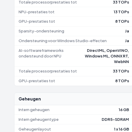
Totale processorprestaties tot
33 TOPs
NPU-prestaties tot
13 TOPs
GPU-prestaties tot
8 TOPs
Sparsity-ondersteuning
Ja
Ondersteuning voor Windows Studio-effecten
Ja
AI-softwareframeworks
DirectML, OpenVINO,
ondersteund door NPU
Windows ML, ONNX RT,
WebNN
Totale processorprestaties tot
33 TOPs
GPU-prestaties tot
8 TOPs
Geheugen
Intern geheugen
16 GB
Intern geheugentype
DDR5-SDRAM
Geheugenlayout
1 x 16 GB