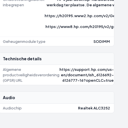
inbegrepen
werkdag ter plaatse. De algemene voorwaar
https://h20195.www2.hp.com/v2/GetPDF.
https://www8.hp.com/h20195/v2/getpdf.
7
Geheugenmodule type
SODIMM
Technische details
Algemene
https://support.hp.com/us-
productveiligheidsverordening
en/document/ish_6126692-
(GPSR) URL
6126777-16?openCLC=true
Audio
Audiochip
Realtek ALC3252