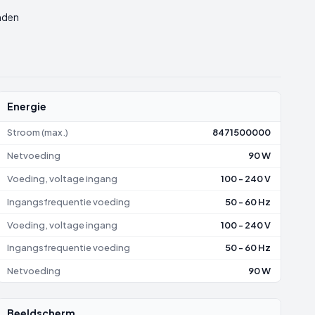
nden
Energie
Stroom (max.)
8471500000
Netvoeding
90 W
Voeding, voltage ingang
100 - 240 V
Ingangsfrequentie voeding
50 - 60 Hz
Voeding, voltage ingang
100 - 240 V
Ingangsfrequentie voeding
50 - 60 Hz
Netvoeding
90 W
Beeldscherm