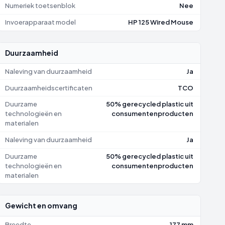
Numeriek toetsenblok
Nee
Invoerapparaat model
HP 125 Wired Mouse
Duurzaamheid
Naleving van duurzaamheid
Ja
Duurzaamheidscertificaten
TCO
Duurzame
50% gerecycled plastic uit
technologieën en
consumentenproducten
materialen
Naleving van duurzaamheid
Ja
Duurzame
50% gerecycled plastic uit
technologieën en
consumentenproducten
materialen
Gewicht en omvang
Breedte
177 mm