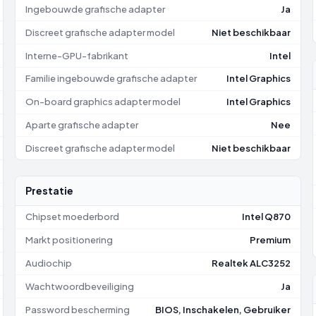
Ingebouwde grafische adapter
Ja
Discreet grafische adapter model
Niet beschikbaar
Interne-GPU-fabrikant
Intel
Familie ingebouwde grafische adapter
Intel Graphics
On-board graphics adapter model
Intel Graphics
Aparte grafische adapter
Nee
Discreet grafische adapter model
Niet beschikbaar
Prestatie
Chipset moederbord
Intel Q870
Markt positionering
Premium
Audiochip
Realtek ALC3252
Wachtwoordbeveiliging
Ja
Password bescherming
BIOS, Inschakelen, Gebruiker