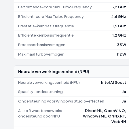
Performance-core Max Turbo Frequency
5,2 GHz
Efficient-core Max Turbo Frequency
4,6 GHz
Prestatie-kernbasisfrequentie
1,5 GHz
Efficiënte kernbasisfrequentie
1,2 GHz
Processor basisvermogen
35 W
Maximaal turbovermogen
112 W
Neurale verwerkingseenheid (NPU)
Neurale verwerkingseenheid (NPU)
Intel AI Boost
Sparsity-ondersteuning
Ja
Ondersteuning voor Windows Studio-effecten
Ja
AI-softwareframeworks
DirectML, OpenVINO,
ondersteund door NPU
Windows ML, ONNX RT,
WebNN