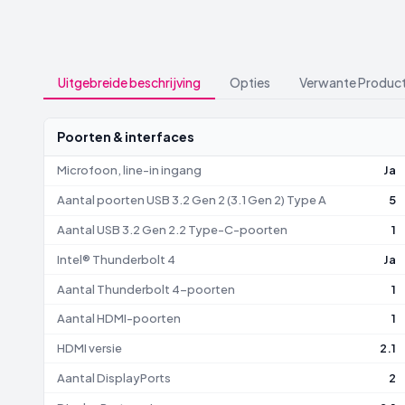
Uitgebreide beschrijving
Opties
Verwante Produc
Poorten & interfaces
Microfoon, line-in ingang
Ja
Aantal poorten USB 3.2 Gen 2 (3.1 Gen 2) Type A
5
Aantal USB 3.2 Gen 2.2 Type-C-poorten
1
Intel® Thunderbolt 4
Ja
Aantal Thunderbolt 4-poorten
1
Aantal HDMI-poorten
1
HDMI versie
2.1
Aantal DisplayPorts
2