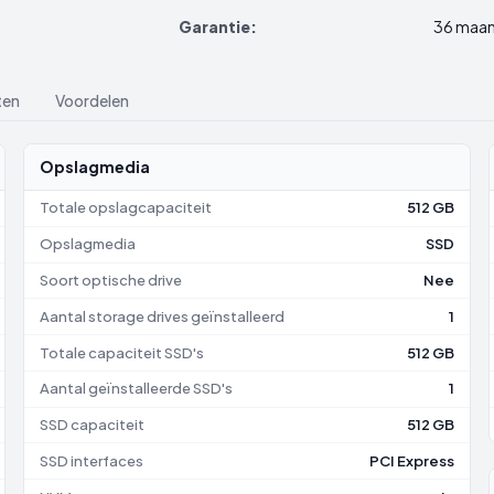
Garantie:
36 maa
ten
Voordelen
Opslagmedia
Totale opslagcapaciteit
512 GB
Opslagmedia
SSD
Soort optische drive
Nee
Aantal storage drives geïnstalleerd
1
Totale capaciteit SSD's
512 GB
Aantal geïnstalleerde SSD's
1
SSD capaciteit
512 GB
SSD interfaces
PCI Express