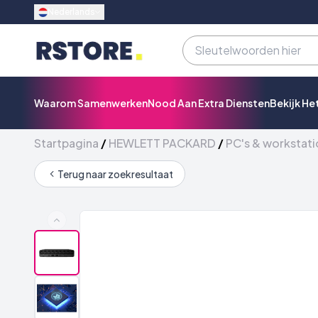
Nederlands
Waarom Samenwerken
Nood Aan Extra Diensten
Bekijk He
Startpagina
/
HEWLETT PACKARD
/
PC's & workstati
Terug naar zoekresultaat