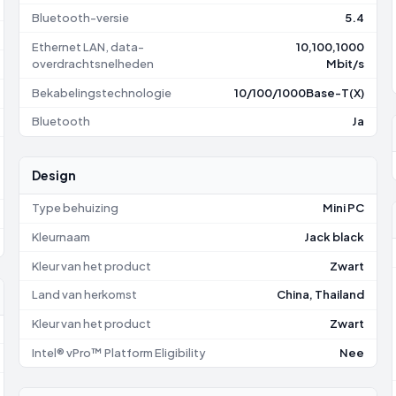
Bluetooth-versie
5.4
Ethernet LAN, data-
10,100,1000
overdrachtsnelheden
Mbit/s
Bekabelingstechnologie
10/100/1000Base-T(X)
Bluetooth
Ja
Design
Type behuizing
Mini PC
Kleurnaam
Jack black
Kleur van het product
Zwart
Land van herkomst
China, Thailand
Kleur van het product
Zwart
Intel® vPro™ Platform Eligibility
Nee