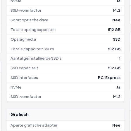
NVMe
Ja
SSD-vormfactor
M.2
Soort optische drive
Nee
Totale opslagcapaciteit
512 GB
Opslagmedia
SSD
Totale capaciteit SSD's
512 GB
Aantal geïnstalleerde SSD's
1
SSD capaciteit
512 GB
SSD interfaces
PCI Express
NVMe
Ja
SSD-vormfactor
M.2
Grafisch
Aparte grafische adapter
Nee