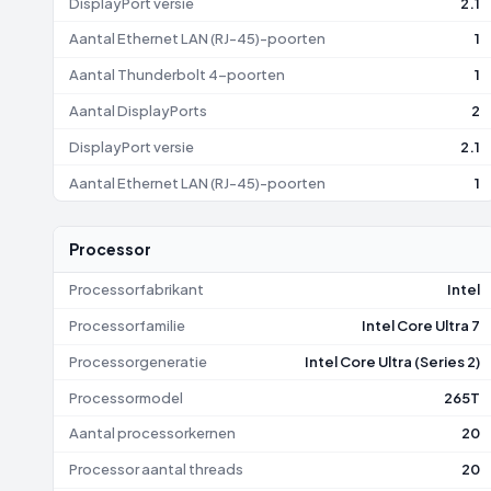
DisplayPort versie
2.1
Aantal Ethernet LAN (RJ-45)-poorten
1
Aantal Thunderbolt 4-poorten
1
Aantal DisplayPorts
2
DisplayPort versie
2.1
Aantal Ethernet LAN (RJ-45)-poorten
1
Processor
Processorfabrikant
Intel
Processorfamilie
Intel Core Ultra 7
Processorgeneratie
Intel Core Ultra (Series 2)
Processormodel
265T
Aantal processorkernen
20
Processor aantal threads
20