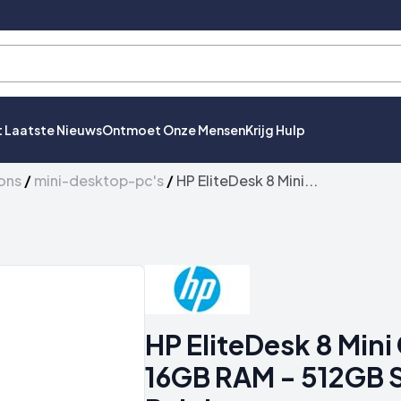
t Laatste Nieuws
Ontmoet Onze Mensen
Krijg Hulp
ons
/
mini-desktop-pc's
/
HP EliteDesk 8 Mini...
HP EliteDesk 8 Mini 
16GB RAM - 512GB S