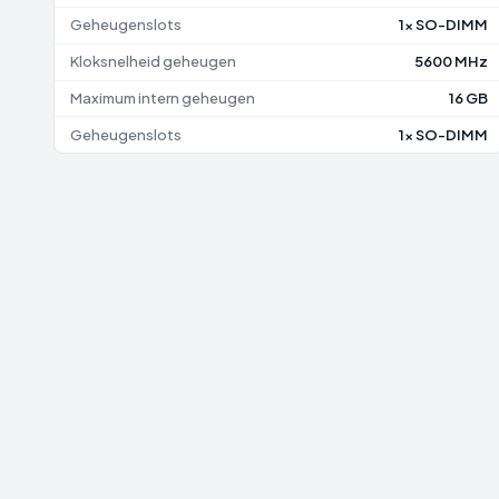
Geheugenslots
1x SO-DIMM
Kloksnelheid geheugen
5600 MHz
Maximum intern geheugen
16 GB
Geheugenslots
1x SO-DIMM