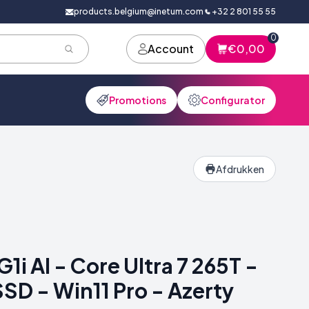
products.belgium@inetum.com
+32 2 801 55 55
0
Account
€0,00
Promotions
Configurator
Afdrukken
G1i AI - Core Ultra 7 265T -
SD - Win11 Pro - Azerty