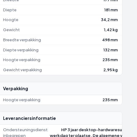
Diepte
181 mm
Hoogte
34,2 mm
Gewicht
1,42 kg
Breedte verpakking
498 mm
Diepte verpakking
132 mm
Hoogte verpakking
235 mm
Gewicht verpakking
2,95 kg
Verpakking
Hoogte verpakking
235 mm
Leveranciersinformatie
Ondersteuningsdienst
HP 3 jaar desktop-hardwaresupport 
inbegrepen
werkdag ter plaatse. De algemene voorwaar