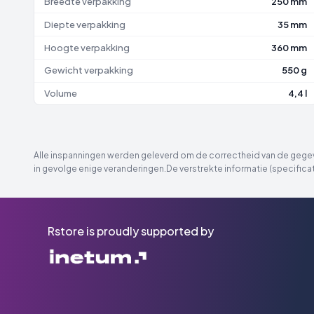
Breedte verpakking
250 mm
Diepte verpakking
35 mm
Hoogte verpakking
360 mm
Gewicht verpakking
550 g
Volume
4,4 l
Alle inspanningen werden geleverd om de correctheid van de gegeve
in gevolge enige veranderingen.De verstrekte informatie (specificat
Rstore is proudly supported by