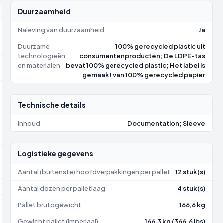
Duurzaamheid
Naleving van duurzaamheid
Ja
Duurzame
100% gerecycled plastic uit
technologieën
consumentenproducten; De LDPE-tas
en materialen
bevat 100% gerecycled plastic; Het label is
gemaakt van 100% gerecycled papier
Technische details
Inhoud
Documentation; Sleeve
Logistieke gegevens
Aantal (buitenste) hoofdverpakkingen per pallet
12 stuk(s)
Aantal dozen per palletlaag
4 stuk(s)
Pallet brutogewicht
166,6 kg
Gewicht pallet (imperiaal)
166,3 kg (366.6 lbs)