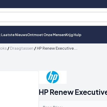
t Laatste Nieuws
Ontmoet Onze Mensen
Krijg Hulp
ooks
/
Draagtassen
/
HP Renew Executive...
HP Renew Executive