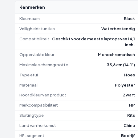
Kenmerken
Kleurnaam
Black
Veiligheidsfunties
Waterbestendig
Compatibiliteit
Geschikt voor de meeste laptops van 14,1
inch.
Oppervlakte kleur
Monochromatisch
Maximale schermgrootte
35,8 cm (14.1")
Type etui
Hoes
Materiaal
Polyester
Hoofdkleur van product
Zwart
Merkcompatibiliteit
HP
Sluitingtype
Rits
Land van herkomst
China
HP-segment
Bedrijf