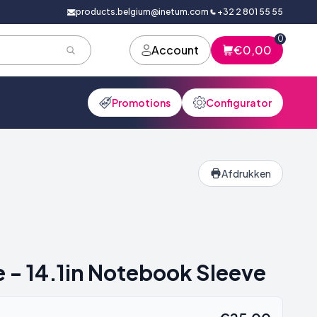
products.belgium@inetum.com
+32 2 801 55 55
0
Account
€0,00
Promotions
Configurator
Afdrukken
 - 14.1in Notebook Sleeve