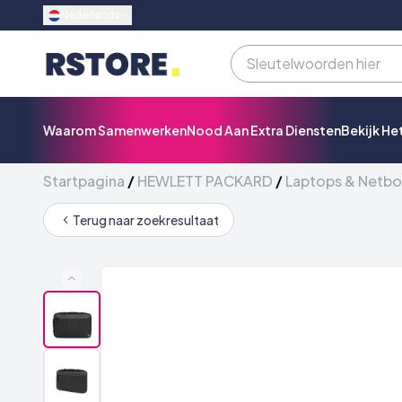
Nederlands
Waarom Samenwerken
Nood Aan Extra Diensten
Bekijk He
Startpagina
/
HEWLETT PACKARD
/
Laptops & Netb
Terug naar zoekresultaat