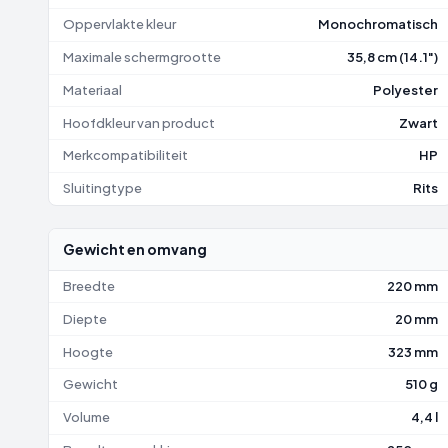
Oppervlakte kleur
Monochromatisch
Maximale schermgrootte
35,8 cm (14.1")
Materiaal
Polyester
Hoofdkleur van product
Zwart
Merkcompatibiliteit
HP
Sluitingtype
Rits
Gewicht en omvang
Breedte
220 mm
Diepte
20 mm
Hoogte
323 mm
Gewicht
510 g
Volume
4,4 l