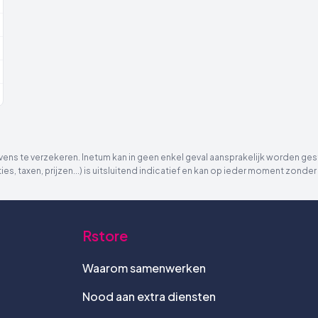
ns te verzekeren. Inetum kan in geen enkel geval aansprakelijk worden gest
ies, taxen, prijzen...) is uitsluitend indicatief en kan op ieder moment zon
Rstore
Waarom samenwerken
Nood aan extra diensten