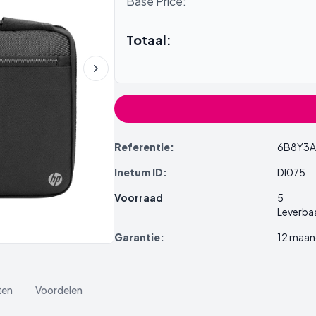
Base Price:
Totaal:
Referentie:
6B8Y3A
Inetum ID:
DI075
Voorraad
5
Leverba
Garantie:
12 maan
ten
Voordelen