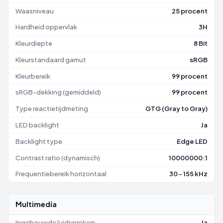
Waasniveau
25 procent
Hardheid oppervlak
3H
Kleurdiepte
8 Bit
Kleurstandaard gamut
sRGB
Kleurbereik
99 procent
sRGB-dekking (gemiddeld)
99 procent
Type reactietijdmeting
GTG (Gray to Gray)
LED backlight
Ja
Backlight type
Edge LED
Contrast ratio (dynamisch)
10000000:1
Frequentiebereik horizontaal
30 - 155 kHz
Multimedia
Ingebouwde luidsprekers
Ja