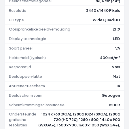
Beeldschermdiagonaal
86,4 cm (34")
Resolutie
3440 x 1440 Pixels
HD type
Wide Quad HD
Oorspronkelijke beeldverhouding
21:9
Display technologie
LED
Soort paneel
VA
Helderheid (typisch)
400 cd/m²
Responstijd
5 ms
Beeldoppervlakte
Mat
Antireflectiescherm
Ja
Beeldscherm vorm
Gebogen
Schermkrommingsclassificatie
1500R
Ondersteunde
1024 x 768 (XGA), 1280 x 1024 (SXGA), 1280 x
grafische
720 (HD 720), 1280 x 800, 1440 x 900
resoluties
(WXGA+), 1600 x 900, 1680 x 1050 (WSXGA+),