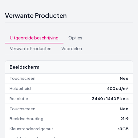
Verwante Producten
Uitgebreide beschrijving
Opties
Verwante Producten
Voordelen
Beeldscherm
Touchscreen
Nee
Helderheid
400 cd/m²
Resolutie
3440 x 1440 Pixels
Touchscreen
Nee
Beeldverhouding
21:9
Kleurstandaard gamut
sRGB