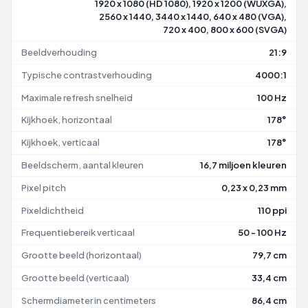
1920 x 1080 (HD 1080), 1920 x 1200 (WUXGA),
2560 x 1440, 3440 x 1440, 640 x 480 (VGA),
720 x 400, 800 x 600 (SVGA)
Beeldverhouding
21:9
Typische contrastverhouding
4000:1
Maximale refresh snelheid
100 Hz
Kijkhoek, horizontaal
178°
Kijkhoek, verticaal
178°
Beeldscherm, aantal kleuren
16,7 miljoen kleuren
Pixel pitch
0,23 x 0,23 mm
Pixeldichtheid
110 ppi
Frequentiebereik verticaal
50 - 100 Hz
Grootte beeld (horizontaal)
79,7 cm
Grootte beeld (verticaal)
33,4 cm
Schermdiameter in centimeters
86,4 cm