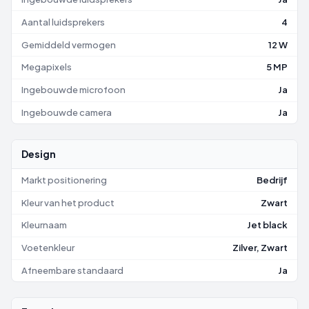
Aantal luidsprekers
4
Gemiddeld vermogen
12 W
Megapixels
5 MP
Ingebouwde microfoon
Ja
Ingebouwde camera
Ja
Design
Markt positionering
Bedrijf
Kleur van het product
Zwart
Kleurnaam
Jet black
Voetenkleur
Zilver, Zwart
Afneembare standaard
Ja