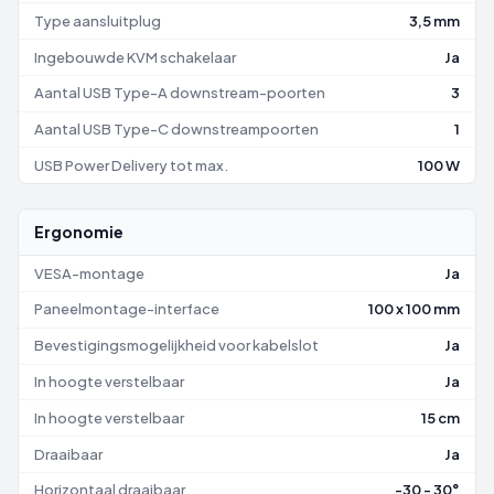
Type aansluitplug
3,5 mm
Ingebouwde KVM schakelaar
Ja
Aantal USB Type-A downstream-poorten
3
Aantal USB Type-C downstreampoorten
1
USB Power Delivery tot max.
100 W
Ergonomie
VESA-montage
Ja
Paneelmontage-interface
100 x 100 mm
Bevestigingsmogelijkheid voor kabelslot
Ja
In hoogte verstelbaar
Ja
In hoogte verstelbaar
15 cm
Draaibaar
Ja
Horizontaal draaibaar
-30 - 30°