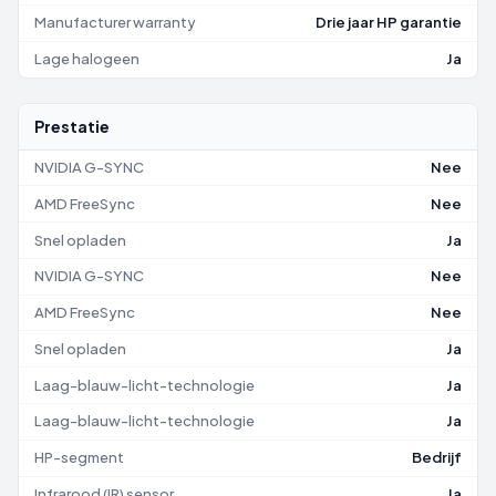
Manufacturer warranty
Drie jaar HP garantie
Lage halogeen
Ja
Prestatie
NVIDIA G-SYNC
Nee
AMD FreeSync
Nee
Snel opladen
Ja
NVIDIA G-SYNC
Nee
AMD FreeSync
Nee
Snel opladen
Ja
Laag-blauw-licht-technologie
Ja
Laag-blauw-licht-technologie
Ja
HP-segment
Bedrijf
Infrarood (IR) sensor
Ja