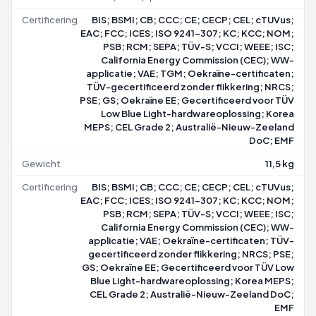
Certificering
BIS; BSMI; CB; CCC; CE; CECP; CEL; cTUVus;
EAC; FCC; ICES; ISO 9241-307; KC; KCC; NOM;
PSB; RCM; SEPA; TÜV-S; VCCI; WEEE; ISC;
California Energy Commission (CEC); WW-
applicatie; VAE; TGM; Oekraïne-certificaten;
TÜV-gecertificeerd zonder flikkering; NRCS;
PSE; GS; Oekraïne EE; Gecertificeerd voor TÜV
Low Blue Light-hardwareoplossing; Korea
MEPS; CEL Grade 2; Australië-Nieuw-Zeeland
DoC; EMF
Gewicht
11,5 kg
Certificering
BIS; BSMI; CB; CCC; CE; CECP; CEL; cTUVus;
EAC; FCC; ICES; ISO 9241-307; KC; KCC; NOM;
PSB; RCM; SEPA; TÜV-S; VCCI; WEEE; ISC;
California Energy Commission (CEC); WW-
applicatie; VAE; Oekraïne-certificaten; TÜV-
gecertificeerd zonder flikkering; NRCS; PSE;
GS; Oekraïne EE; Gecertificeerd voor TÜV Low
Blue Light-hardwareoplossing; Korea MEPS;
CEL Grade 2; Australië-Nieuw-Zeeland DoC;
EMF