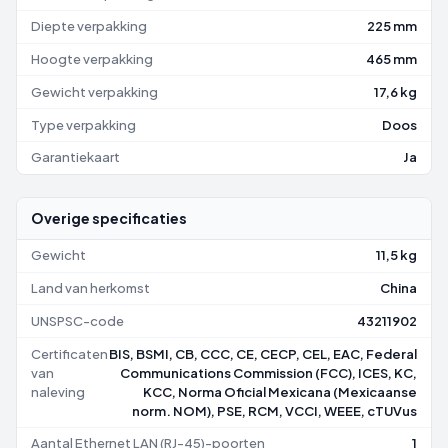
Diepte verpakking
225 mm
Hoogte verpakking
465 mm
Gewicht verpakking
17,6 kg
Type verpakking
Doos
Garantiekaart
Ja
Overige specificaties
Gewicht
11,5 kg
Land van herkomst
China
UNSPSC-code
43211902
Certificaten
BIS, BSMI, CB, CCC, CE, CECP, CEL, EAC, Federal
van
Communications Commission (FCC), ICES, KC,
naleving
KCC, Norma Oficial Mexicana (Mexicaanse
norm. NOM), PSE, RCM, VCCI, WEEE, cTUVus
Aantal Ethernet LAN (RJ-45)-poorten
1