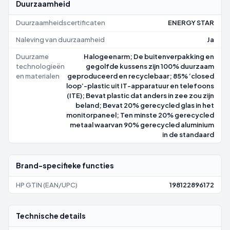
Duurzaamheid
Duurzaamheidscertificaten
ENERGY STAR
Naleving van duurzaamheid
Ja
Duurzame
Halogeenarm; De buitenverpakking en
technologieën
gegolfde kussens zijn 100% duurzaam
en materialen
geproduceerd en recyclebaar; 85% ‘closed
loop’-plastic uit IT-apparatuur en telefoons
(ITE); Bevat plastic dat anders in zee zou zijn
beland; Bevat 20% gerecycled glas in het
monitorpaneel; Ten minste 20% gerecycled
metaal waarvan 90% gerecycled aluminium
in de standaard
Brand-specifieke functies
HP GTIN (EAN/UPC)
198122896172
Technische details