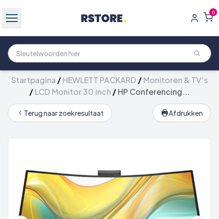
0
Startpagina
/
HEWLETT PACKARD
/
Monitoren & TV’s
/
LCD Monitor 30 inch
/
HP Conferencing...
Terug naar zoekresultaat
Afdrukken