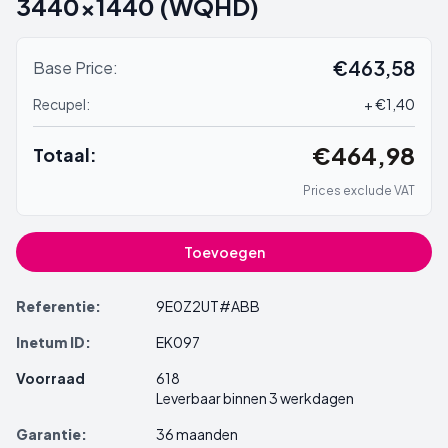
3440x1440 (WQHD)
€463,58
Base Price:
Recupel:
+ €1,40
€464,98
Totaal:
Prices exclude VAT
Toevoegen
Referentie:
9E0Z2UT#ABB
Inetum ID:
EK097
Voorraad
618
Leverbaar binnen 3 werkdagen
Garantie:
36 maanden