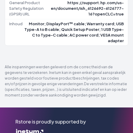
General Product
https://support.hp.com/us-
Safety Regulation
en/document/ish_6126692-6126777-
(GPSR) URL
16?openCLC=true
Inhoud
Monitor; DisplayPort™ cable; Warranty card; USB
Type-A to B cable; Quick Setup Poster; 1 USB Type-
C to Type-C cable; AC power cord; VESA mount
adapter
Alle inspanningen werden geleverd om de correctheid van de
gegevens te verzekeren. Inetum kan in geen enkel geval aansprakelijk
worden gesteld voor foutieve productbeschrijvingen, tax codes
en/of prijzen in gevolge enige veranderingen.De verstrekte informatie
(specificaties, taxen, prijzen...) is uitsluitend indicatief en kan op ieder
moment zonder verdere aankondiging worden gewijzigd.
Rstore is proudly supported by