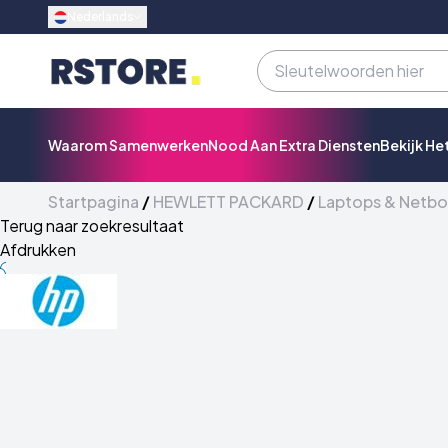
Nederlands
Waarom Samenwerken
Nood Aan Extra Diensten
Bekijk He
Startpagina
/
HEWLETT PACKARD
/
Laptops & Netb
Terug naar zoekresultaat
Afdrukken