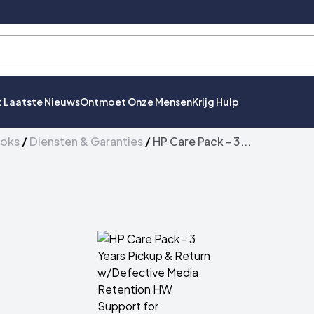
t Laatste Nieuws
Ontmoet Onze Mensen
Krijg Hulp
ooks
/
Diensten & Garanties
/
HP Care Pack - 3...