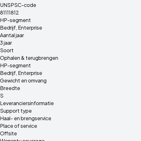
UNSPSC-code
81111812
HP-segment
Bedrijf, Enterprise
Aantal jaar
3 jaar
Soort
Ophalen & terugbrengen
HP-segment
Bedrijf, Enterprise
Gewicht en omvang
Breedte
S
Leveranciersinformatie
Support type
Haal- en brengservice
Place of service
Offsite
Warranty coverage