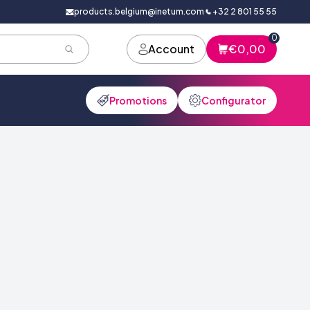
products.belgium@inetum.com
+32 2 801 55 55
0
Account
€0,00
Promotions
Configurator