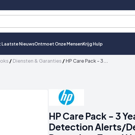
t Laatste Nieuws
Ontmoet Onze Mensen
Krijg Hulp
ooks
/
Diensten & Garanties
/
HP Care Pack - 3...
HP Care Pack - 3 Ye
Detection Alerts/D