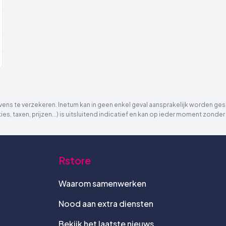
ns te verzekeren. Inetum kan in geen enkel geval aansprakelijk worden gest
ies, taxen, prijzen...) is uitsluitend indicatief en kan op ieder moment zon
Rstore
Waarom samenwerken
Nood aan extra diensten
Bekijk het laatste nieuws