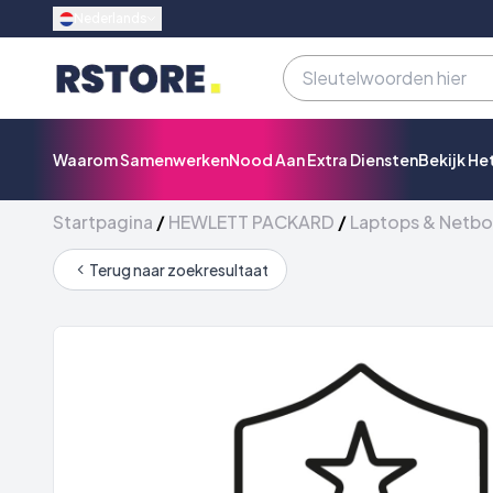
Nederlands
Waarom Samenwerken
Nood Aan Extra Diensten
Bekijk He
Startpagina
/
HEWLETT PACKARD
/
Laptops & Netb
Terug naar zoekresultaat