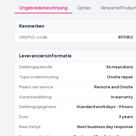
Uitgebreide beschrijving
Opties
Verwante Produc
Kenmerken
UNSPSC-code
81111812
Leveranciersinformatie
Dekkingsperiode
36 maand(en)
Type ondersteuning
Onsite repair
Plaats van service
Remote and Onsite
Garantiedekking
In warranty
Dekkingsgegevens
Standard workdays - 9 hours
Duur
3 years
Reactietijd
Next business day response