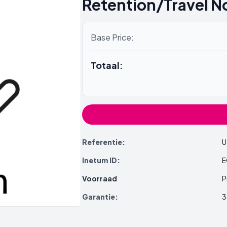
Retention/Travel 
Base Price:
Totaal:
Referentie:
U
Inetum ID:
E
Voorraad
P
Garantie:
3