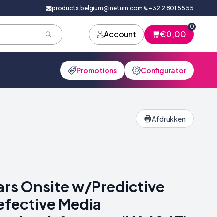
products.belgium@inetum.com
+32 2 801 55 55
0
Account
€0,00
Promotions
Configurator
Afdrukken
ars Onsite w/Predictive
efective Media