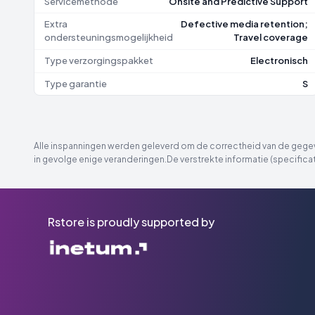
Servicemethode
Onsite and Predictive Support
Extra
Defective media retention;
ondersteuningsmogelijkheid
Travel coverage
Type verzorgingspakket
Electronisch
Type garantie
S
Alle inspanningen werden geleverd om de correctheid van de gegeve
in gevolge enige veranderingen.De verstrekte informatie (specificat
Rstore is proudly supported by