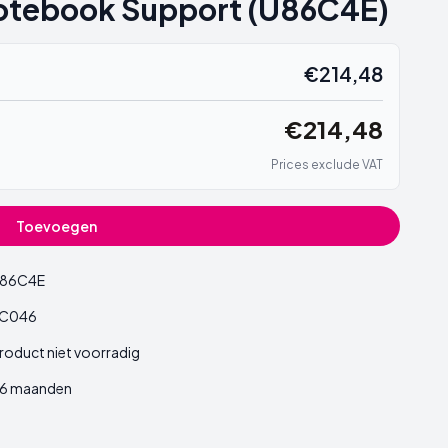
Notebook Support (U86C4E)
€214,48
€214,48
Prices exclude VAT
Toevoegen
86C4E
C046
roduct niet voorradig
6 maanden