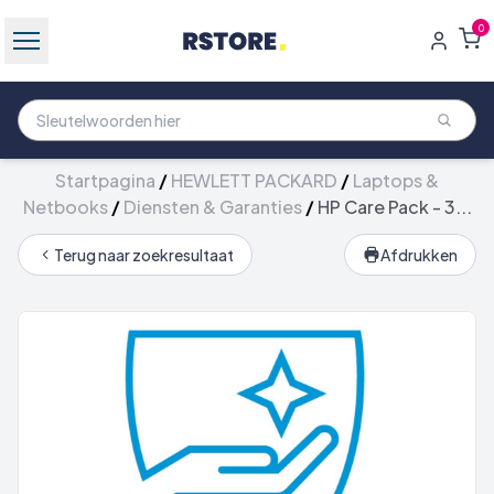
0
Startpagina
/
HEWLETT PACKARD
/
Laptops &
Netbooks
/
Diensten & Garanties
/
HP Care Pack - 3...
Terug naar zoekresultaat
Afdrukken