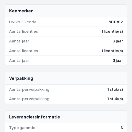
Kenmerken
UNSPSC-code
81111812
Aantal licenties
1 licentie(s)
Aantal jaar
3 jaar
Aantal licenties
1 licentie(s)
Aantal jaar
3 jaar
Verpakking
Aantal per verpakking
1 stuk(s)
Aantal per verpakking
1 stuk(s)
Leveranciersinformatie
Type garantie
S