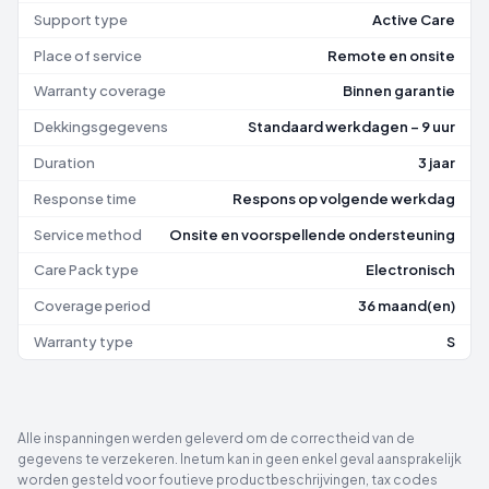
Support type
Active Care
Place of service
Remote en onsite
Warranty coverage
Binnen garantie
Dekkingsgegevens
Standaard werkdagen – 9 uur
Duration
3 jaar
Response time
Respons op volgende werkdag
Service method
Onsite en voorspellende ondersteuning
Care Pack type
Electronisch
Coverage period
36 maand(en)
Warranty type
S
Alle inspanningen werden geleverd om de correctheid van de
gegevens te verzekeren. Inetum kan in geen enkel geval aansprakelijk
worden gesteld voor foutieve productbeschrijvingen, tax codes