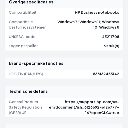
Overige specificaties
Compatibiliteit
HP Business notebooks
Compatibele
Windows 7; Windows 11; Windows
besturingssystemen
10; Windows 8
UNSPSC-code
43211708
Lagen per pallet
6 stuk(s)
Brand-specifieke functies
HP GTIN (EAN/UPC)
888182455142
Technische details
General Product
https://support.hp.com/us-
Safety Regulation
en/document/ish_6126692-6126777-
(GPSR) URL
16?openCLC=true