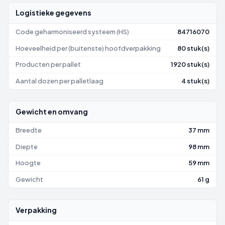
Logistieke gegevens
Code geharmoniseerd systeem (HS)
84716070
Hoeveelheid per (buitenste) hoofdverpakking
80 stuk(s)
Producten per pallet
1920 stuk(s)
Aantal dozen per palletlaag
4 stuk(s)
Gewicht en omvang
Breedte
37 mm
Diepte
98 mm
Hoogte
59 mm
Gewicht
61 g
Verpakking