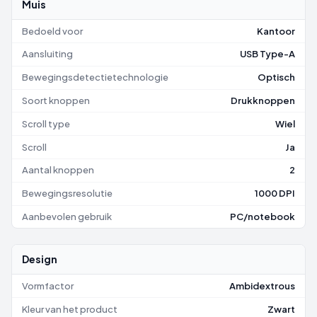
Muis
Bedoeld voor
Kantoor
Aansluiting
USB Type-A
Bewegingsdetectietechnologie
Optisch
Soort knoppen
Drukknoppen
Scroll type
Wiel
Scroll
Ja
Aantal knoppen
2
Bewegingsresolutie
1000 DPI
Aanbevolen gebruik
PC/notebook
Design
Vormfactor
Ambidextrous
Kleur van het product
Zwart