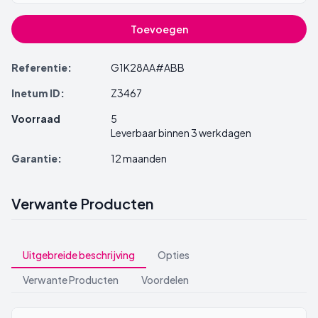
Toevoegen
Referentie:
G1K28AA#ABB
Inetum ID:
Z3467
Voorraad
5
Leverbaar binnen 3 werkdagen
Garantie:
12 maanden
Verwante Producten
Uitgebreide beschrijving
Opties
Verwante Producten
Voordelen