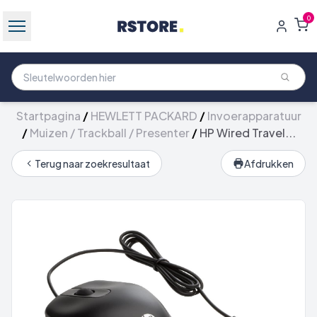
0
Startpagina
/
HEWLETT PACKARD
/
Invoerapparatuur
/
Muizen / Trackball / Presenter
/
HP Wired Travel...
Terug naar zoekresultaat
Afdrukken