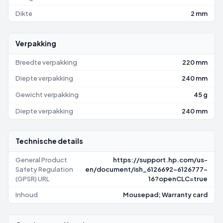
Dikte
2 mm
Verpakking
Breedte verpakking
220 mm
Diepte verpakking
240 mm
Gewicht verpakking
45 g
Diepte verpakking
240 mm
Technische details
General Product
https://support.hp.com/us-
Safety Regulation
en/document/ish_6126692-6126777-
(GPSR) URL
16?openCLC=true
Inhoud
Mousepad; Warranty card