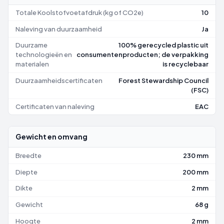
Totale Koolstofvoetafdruk (kg of CO2e)
10
Naleving van duurzaamheid
Ja
Duurzame
100% gerecycled plastic uit
technologieën en
consumentenproducten; de verpakking
materialen
is recyclebaar
Duurzaamheidscertificaten
Forest Stewardship Council
(FSC)
Certificaten van naleving
EAC
Gewicht en omvang
Breedte
230 mm
Diepte
200 mm
Dikte
2 mm
Gewicht
68 g
Hoogte
2 mm