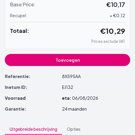
€10,17
Base Price:
Recupel:
+ €0,12
€10,29
Totaal:
Prices exclude VAT
Toevoegen
Referentie:
8X595AA
Inetum ID:
EJ132
Voorraad
eta:
06/08/2026
Garantie:
24 maanden
Uitgebreide beschrijving
Opties