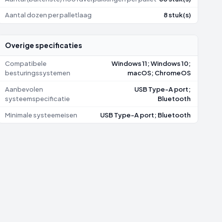
Aantal dozen per palletlaag
8 stuk(s)
Overige specificaties
Compatibele
Windows 11; Windows 10;
besturingssystemen
macOS; ChromeOS
Aanbevolen
USB Type-A port;
systeemspecificatie
Bluetooth
Minimale systeemeisen
USB Type-A port; Bluetooth