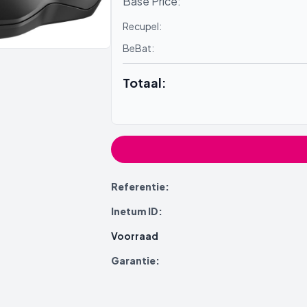
Base Price:
Recupel:
BeBat:
Totaal:
Referentie:
Inetum ID:
Voorraad
Garantie: