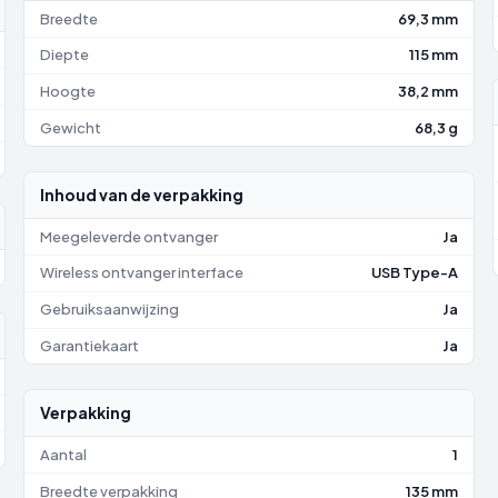
Breedte
69,3 mm
Diepte
115 mm
Hoogte
38,2 mm
Gewicht
68,3 g
Inhoud van de verpakking
Meegeleverde ontvanger
Ja
Wireless ontvanger interface
USB Type-A
Gebruiksaanwijzing
Ja
Garantiekaart
Ja
Verpakking
Aantal
1
Breedte verpakking
135 mm