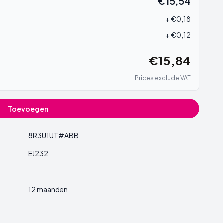
€15,54
+ €0,18
+ €0,12
€15,84
Prices exclude VAT
Toevoegen
8R3U1UT#ABB
EJ232
12 maanden