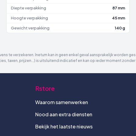
Diepte verpakking
87 mm
Hoogte verpakking
45 mm
Gewicht verpakking
140 g
ns te verzekeren. Inetum kan in geen enkel geval aansprakelijk worden gest
ies, taxen, prijzen...) is uitsluitend indicatief en kan op ieder moment zon
Rstore
Waarom samenwerken
Nood aan extra diensten
Bekijk het laatste nieuws