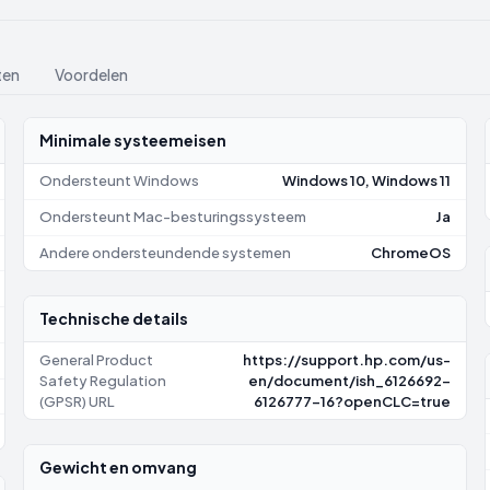
ten
Voordelen
Minimale systeemeisen
Ondersteunt Windows
Windows 10, Windows 11
Ondersteunt Mac-besturingssysteem
Ja
Andere ondersteundende systemen
ChromeOS
Technische details
General Product
https://support.hp.com/us-
Safety Regulation
en/document/ish_6126692-
(GPSR) URL
6126777-16?openCLC=true
Gewicht en omvang