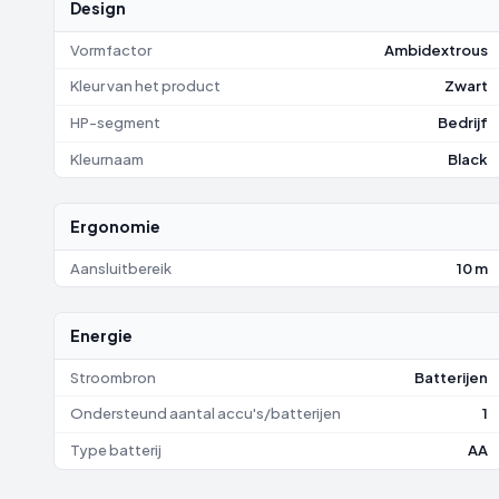
Design
Vormfactor
Ambidextrous
Kleur van het product
Zwart
HP-segment
Bedrijf
Kleurnaam
Black
Ergonomie
Aansluitbereik
10 m
Energie
Stroombron
Batterijen
Ondersteund aantal accu's/batterijen
1
Type batterij
AA