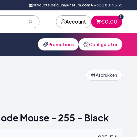
products.belgium@inetum.com
+32 2 801 55 55
0
Account
€0,00
Promotions
Configurator
Afdrukken
ode Mouse - 255 - Black