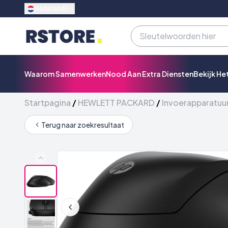
Nederlands
Waarom Samenwerken
Nood Aan Extra Diensten
Bekijk He
Startpagina
/
HEWLETT PACKARD
/
Invoerapparatuu
Terug naar zoekresultaat