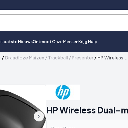
t Laatste Nieuws
Ontmoet Onze Mensen
Krijg Hulp
r
/
Draadloze Muizen / Trackball / Presenter
/
HP Wireless...
HP Wireless Dual-m