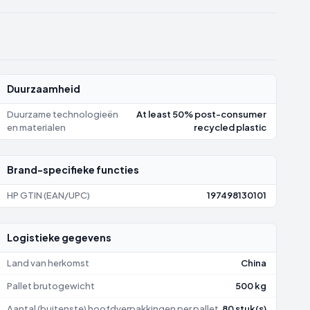
Duurzaamheid
Duurzame technologieën
At least 50% post-consumer
en materialen
recycled plastic
Brand-specifieke functies
HP GTIN (EAN/UPC)
197498130101
Logistieke gegevens
Land van herkomst
China
Pallet brutogewicht
500 kg
Aantal (buitenste) hoofdverpakkingen per pallet
80 stuk(s)