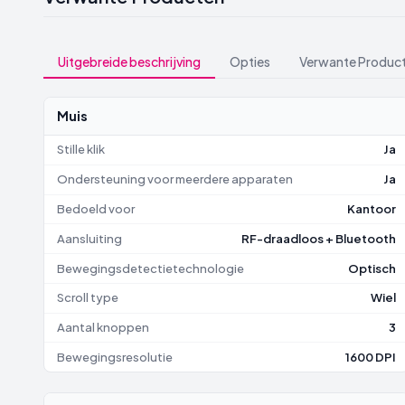
Uitgebreide beschrijving
Opties
Verwante Produc
Muis
Stille klik
Ja
Ondersteuning voor meerdere apparaten
Ja
Bedoeld voor
Kantoor
Aansluiting
RF-draadloos + Bluetooth
Bewegingsdetectietechnologie
Optisch
Scroll type
Wiel
Aantal knoppen
3
Bewegingsresolutie
1600 DPI